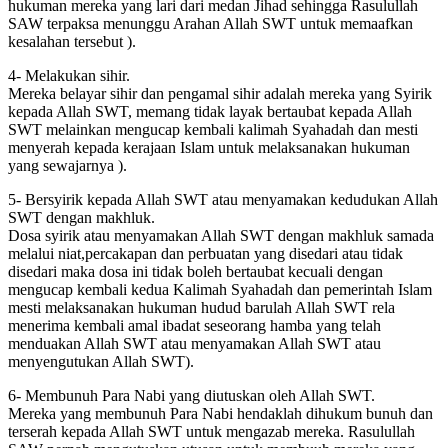
hukuman mereka yang lari dari medan Jihad sehingga Rasulullah
CLOSE ✖
SAW terpaksa menunggu Arahan Allah SWT untuk memaafkan
kesalahan tersebut ).
4- Melakukan sihir.
Mereka belayar sihir dan pengamal sihir adalah mereka yang Syirik
kepada Allah SWT, memang tidak layak bertaubat kepada Allah
SWT melainkan mengucap kembali kalimah Syahadah dan mesti
menyerah kepada kerajaan Islam untuk melaksanakan hukuman
yang sewajarnya ).
5- Bersyirik kepada Allah SWT atau menyamakan kedudukan Allah
SWT dengan makhluk.
Dosa syirik atau menyamakan Allah SWT dengan makhluk samada
melalui niat,percakapan dan perbuatan yang disedari atau tidak
disedari maka dosa ini tidak boleh bertaubat kecuali dengan
mengucap kembali kedua Kalimah Syahadah dan pemerintah Islam
mesti melaksanakan hukuman hudud barulah Allah SWT rela
menerima kembali amal ibadat seseorang hamba yang telah
menduakan Allah SWT atau menyamakan Allah SWT atau
menyengutukan Allah SWT).
6- Membunuh Para Nabi yang diutuskan oleh Allah SWT.
Mereka yang membunuh Para Nabi hendaklah dihukum bunuh dan
terserah kepada Allah SWT untuk mengazab mereka. Rasulullah