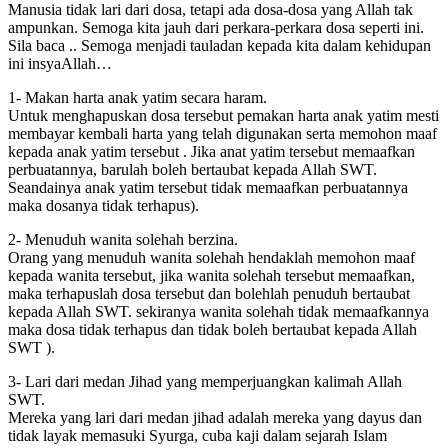
Manusia tidak lari dari dosa, tetapi ada dosa-dosa yang Allah tak
ampunkan. Semoga kita jauh dari perkara-perkara dosa seperti ini.
Sila baca .. Semoga menjadi tauladan kepada kita dalam kehidupan
ini insyaAllah…
1- Makan harta anak yatim secara haram.
Untuk menghapuskan dosa tersebut pemakan harta anak yatim mesti
membayar kembali harta yang telah digunakan serta memohon maaf
kepada anak yatim tersebut . Jika anat yatim tersebut memaafkan
perbuatannya, barulah boleh bertaubat kepada Allah SWT.
Seandainya anak yatim tersebut tidak memaafkan perbuatannya
maka dosanya tidak terhapus).
2- Menuduh wanita solehah berzina.
Orang yang menuduh wanita solehah hendaklah memohon maaf
kepada wanita tersebut, jika wanita solehah tersebut memaafkan,
maka terhapuslah dosa tersebut dan bolehlah penuduh bertaubat
kepada Allah SWT. sekiranya wanita solehah tidak memaafkannya
maka dosa tidak terhapus dan tidak boleh bertaubat kepada Allah
SWT ).
3- Lari dari medan Jihad yang memperjuangkan kalimah Allah
SWT.
Mereka yang lari dari medan jihad adalah mereka yang dayus dan
tidak layak memasuki Syurga, cuba kaji dalam sejarah Islam