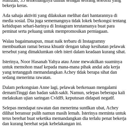
Hamzah, 35 sememangnya dilihat sebagai seorang selebriti yang
bekerja keras.
Ada sahaja aktiviti yang dilakukan melihat dari hantarannya di
media sosial. Dia juga sememangnya tidak lokek berkongsi tentang
kehidupan sehari-harinya di Instagram terutamanya buat para
peminat serta peluang untuk mempromosikan perniagaan.
Walau bagaimanapun, muat naik terbaru di Instagramny
membuatkan ramai berasa khuatir dengan tahap kesihatan pelawak
tersebut yang dimaklumkan oleh isteri dalam keadaan kurang sihat.
Isterinya, Noor Hasanah Yahya atau Anne mewakilkan suaminya
untuk memohon maaf kepada mana-mana pihak andai ada kerja
yang tertangguh memandangkan Achey tldak berapa sihat dan
sedang menerima rawatan.
Dalam perkongsian Anne lagi, pelawak berkenaan mengalami
demamTinggi dan badan saklt-saklt. Namun, selepas beberapa kali
melakukan ujian saringan Cvldl9, keputusan didapati negatlf.
Selepas mendapat rawatan dan menerima suntlkan ubat, Achey
dilihat beransur pulih namun masih lemah. Isterinya meminta untuk
terus berehat buat seketika memandangkan dia terlalu penat bekerja
dan kurang berehat sejak kebelakangan ini.