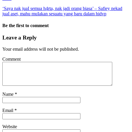
‘Saya nak juaI semua h4rta, nak jadi orang biasa’ – Safiey nekad
juaI aset, mahu muIakan sesuatu yang baru dalam hidvp
Be the first to comment
Leave a Reply
Your email address will not be published.
Comment
Name
*
Email
*
Website