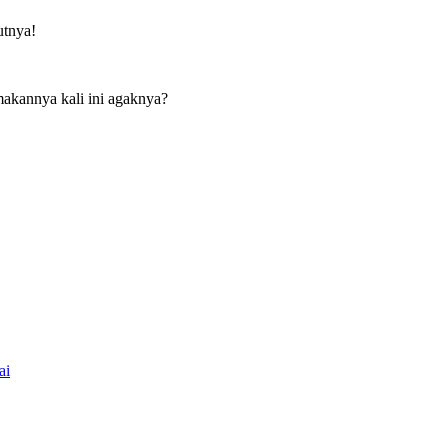
utnya!
akannya kali ini agaknya?
ai