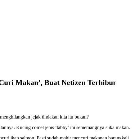
Curi Makan’, Buat Netizen Terhibur
menghilangkan jejak tindakan kita itu bukan?
tannya. Kucing comel jenis ‘tabby’ ini sememangnya suka makan.
ncuri ikan salmon. Pasti sudah mahir mencuri makanan barangkali.