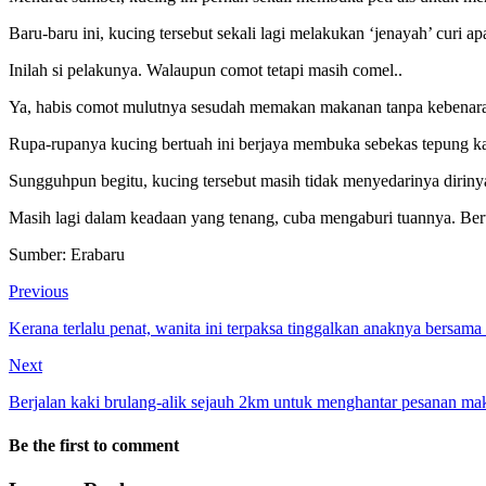
Baru-baru ini, kucing tersebut sekali lagi melakukan ‘jenayah’ curi a
Inilah si pelakunya. Walaupun comot tetapi masih comel..
Ya, habis comot mulutnya sesudah memakan makanan tanpa kebenaran
Rupa-rupanya kucing bertuah ini berjaya membuka sebekas tepung ka
Sungguhpun begitu, kucing tersebut masih tidak menyedarinya dirinya 
Masih lagi dalam keadaan yang tenang, cuba mengaburi tuannya. Bert
Sumber: Erabaru
Previous
Kerana terlalu penat, wanita ini terpaksa tinggalkan anaknya bersama
Next
Berjalan kaki brulang-alik sejauh 2km untuk menghantar pesanan mak
Be the first to comment