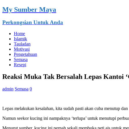
My Sumber Maya
Perkongsian Untuk Anda
Home
Islamik
Tauladan
Motivasi
Pengetahuan
Semasa
Resepi
Reaksi Muka Tak Bersalah Lepas Kantoi ‘
admin
Semasa
0
Lepas melakukan kesalahan, kita sudah pasti akan cuba menutup dan 
Namun seekor kucing ini nampaknya ‘terlupa’ untuk menutupi perbua
Menurut sumber, kucing ini pernah sekali membuka peti ais untuk me