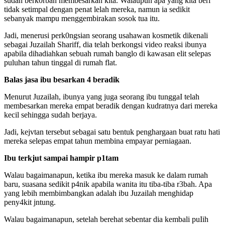
sudah berk0rban membesarkan kita. Walaupun apa yang kita beri
tidak setimpal dengan penat lelah mereka, namun ia sedikit
sebanyak mampu menggembirakan sosok tua itu.
Jadi, menerusi perk0ngsian seorang usahawan kosmetik dikenali
sebagai Juzailah Shariff, dia telah berkongsi video reaksi ibunya
apabila dihadiahkan sebuah rumah banglo di kawasan elit selepas
puluhan tahun tinggal di rumah flat.
Balas jasa ibu besarkan 4 beradik
Menurut Juzailah, ibunya yang juga seorang ibu tunggaI telah
membesarkan mereka empat beradik dengan kudratnya dari mereka
kecil sehingga sudah berjaya.
Jadi, kejvtan tersebut sebagai satu bentuk penghargaan buat ratu hati
mereka selepas empat tahun membina empayar perniagaan.
Ibu terkjut sampai hampir p1tam
Walau bagaimanapun, ketika ibu mereka masuk ke dalam rumah
baru, suasana sedikit p4nik apabila wanita itu tiba-tiba r3bah. Apa
yang lebih membimbangkan adalah ibu Juzailah menghidap
peny4kit jntung.
Walau bagaimanapun, setelah berehat sebentar dia kembali puIih