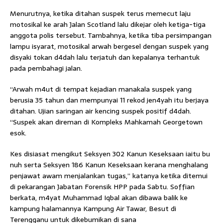
Menurutnya, ketika ditahan suspek terus memecut laju
motosikal ke arah Jalan Scotland lalu dikejar oleh ketiga-tiga
anggota polis tersebut. Tambahnya, ketika tiba persimpangan
lampu isyarat, motosikal arwah bergesel dengan suspek yang
disyaki tokan d4dah lalu terjatuh dan kepalanya terhantuk
pada pembahagi jalan.
“Arwah m4ut di tempat kejadian manakala suspek yang
berusia 35 tahun dan mempunyai 11 rekod jen4yah itu berjaya
ditahan. Ujian saringan air kencing suspek positif d4dah.
“Suspek akan direman di Kompleks Mahkamah Georgetown
esok.
Kes disiasat mengikut Seksyen 302 Kanun Keseksaan iaitu bu
nuh serta Seksyen 186 Kanun Keseksaan kerana menghalang
penjawat awam menjalankan tugas,” katanya ketika ditemui
di pekarangan Jabatan Forensik HPP pada Sabtu. Soffian
berkata, m4yat Muhammad Iqbal akan dibawa balik ke
kampung halamannya Kampung Air Tawar, Besut di
Terengganu untuk dikebumikan di sana