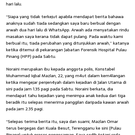
hari lalu.
“Siapa yang tidak terkejut apabila mendapat berita bahawa
anaknya sudah tiada sedangkan saya baru berbual dengan
arwah dua hari lalu di WhatsApp. Arwah ada menyatakan rindu
masakan saya kerana tidak dapat pulang. Pada waktu kami
berbual itu, tiada perubahan yang ditunjukkan arwah,” katanya
ketika ditemui di pekarangan Jabatan Forensik Hospital Pulau
Pinang (HPP) pada Sabtu.
Noraini merupakan ibu kepada anggota polis, Konstabel
Muhammad Iqbal Mazlan, 22, yang m4ut dalam kem4langan
ketika mengejar penjen4yah dalam kejadian di Jalan Utama di
sini pada jam 1.35 pagi pada Sabtu. Noraini berkata, dia
mendapat tahu kejadian yang menimpa anak kedua dari tiga
beradik itu selepas menerima panggilan daripada kawan arwah
pada jam 2.35 pagi.
“Selepas terima berita itu, saya dan suami, Mazlan Omar
terus bergegas dari Kuala Besut, Terengganu ke sini (Pulau
Pinang) untuk proses pengecaman. Saya sedih tetapi reda