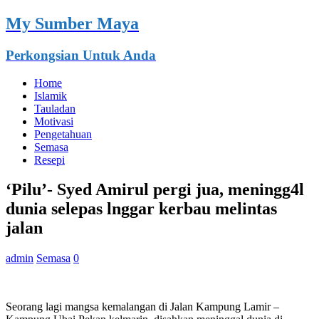
My Sumber Maya
Perkongsian Untuk Anda
Home
Islamik
Tauladan
Motivasi
Pengetahuan
Semasa
Resepi
‘Pilu’- Syed Amirul pergi jua, meningg4l
dunia selepas lnggar kerbau melintas
jalan
admin
Semasa
0
Seorang lagi mangsa kemalangan di Jalan Kampung Lamir –