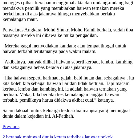
menggesa pihak kerajaan menggubal akta dan undang-undang bagi
mendakwa pemilik yang membiarkan haiwan ternakan mereka
berkeliaran di atas jalanraya hingga menyebabkan berlaku
kemalangan maut.
Penyelaras Angkara, Mohd Shukri Mohd Ramli berkata, sudah tiba
masanya mereka ini dibawa ke muka pengadilan.
“Mereka gagal menyediakan kandang atau tempat tinggal untuk
haiwan terbabit terutamanya pada waktu malam.
“Akibatnya, banyak dilihat haiwan seperti kerbau, lembu, kambing
dan sebagainya bebas berada di atas jalanraya.
“Jika haiwan seperti harimau, gajah, babi hutan dan sebagainya.. itu
kita boleh kita sebagai haiwan liar dan tidak bertuan. Tapi macam
kerbau, lembu dan kambing ini, ia adalah haiwan ternakan yang
bertuan. Maka, bila berlaku kes kemalangan langgar haiwan
terbabit, pemiliknya harua didakwa akibat cuai,” katanya.
Salam takziah untuk keluarga kedua-dua mangsa yang meninggal
dunia dalam kejadian ini. Al-Fatihah.
Previous
2 beranak mninggal dunia kereta terb4bas langgar pokok