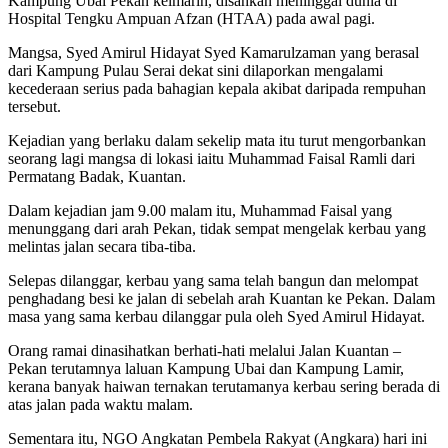
Kampung Ubai Pekan kelmarin, disahkan meninggal dunia di
Hospital Tengku Ampuan Afzan (HTAA) pada awal pagi.
Mangsa, Syed Amirul Hidayat Syed Kamarulzaman yang berasal
dari Kampung Pulau Serai dekat sini dilaporkan mengalami
kecederaan serius pada bahagian kepala akibat daripada rempuhan
tersebut.
Kejadian yang berlaku dalam sekelip mata itu turut mengorbankan
seorang lagi mangsa di lokasi iaitu Muhammad Faisal Ramli dari
Permatang Badak, Kuantan.
Dalam kejadian jam 9.00 malam itu, Muhammad Faisal yang
menunggang dari arah Pekan, tidak sempat mengelak kerbau yang
melintas jalan secara tiba-tiba.
Selepas dilanggar, kerbau yang sama telah bangun dan melompat
penghadang besi ke jalan di sebelah arah Kuantan ke Pekan. Dalam
masa yang sama kerbau dilanggar pula oleh Syed Amirul Hidayat.
Orang ramai dinasihatkan berhati-hati melalui Jalan Kuantan –
Pekan terutamnya laluan Kampung Ubai dan Kampung Lamir,
kerana banyak haiwan ternakan terutamanya kerbau sering berada di
atas jalan pada waktu malam.
Sementara itu, NGO Angkatan Pembela Rakyat (Angkara) hari ini