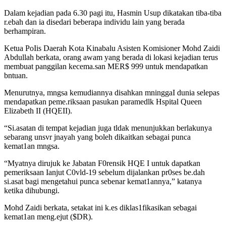
Dalam kejadian pada 6.30 pagi itu, Hasmin Usup dikatakan tiba-tiba
r.ebah dan ia disedari beberapa individu lain yang berada
berhampiran.
Ketua PoIis Daerah Kota Kinabalu Asisten Komisioner Mohd Zaidi
Abdullah berkata, orang awam yang berada di lokasi kejadian terus
membuat panggilan kecema.san MER$ 999 untuk mendapatkan
bntuan.
Menurutnya, mngsa kemudiannya disahkan mninggaI dunia selepas
mendapatkan peme.riksaan pasukan paramedlk Hspital Queen
Elizabeth II (HQEII).
“Si.asatan di tempat kejadian juga tldak menunjukkan berlakunya
sebarang unsvr jnayah yang boleh dikaitkan sebagai punca
kemat1an mngsa.
“Myatnya dirujuk ke Jabatan F0rensik HQE I untuk dapatkan
pemeriksaan Ianjut C0vld-19 sebelum dijalankan pr0ses be.dah
si.asat bagi mengetahui punca sebenar kemat1annya,” katanya
ketika dihubungi.
Mohd Zaidi berkata, setakat ini k.es diklas1fikasikan sebagai
kemat1an meng.ejut ($DR).