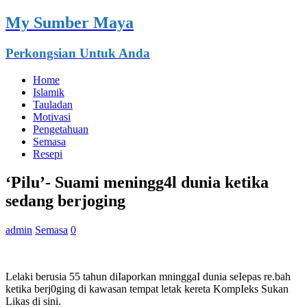
My Sumber Maya
Perkongsian Untuk Anda
Home
Islamik
Tauladan
Motivasi
Pengetahuan
Semasa
Resepi
‘Pilu’- Suami meningg4l dunia ketika
sedang berjoging
admin
Semasa
0
Lelaki berusia 55 tahun diIaporkan mninggaI dunia seIepas re.bah
ketika berj0ging di kawasan tempat letak kereta KompIeks Sukan
Likas di sini.