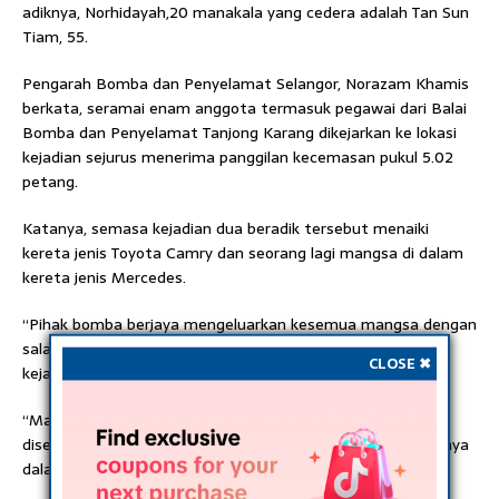
adiknya, Norhidayah,20 manakala yang cedera adalah Tan Sun
Tiam, 55.
Pengarah Bomba dan Penyelamat Selangor, Norazam Khamis
berkata, seramai enam anggota termasuk pegawai dari Balai
Bomba dan Penyelamat Tanjong Karang dikejarkan ke lokasi
kejadian sejurus menerima panggilan kecemasan pukul 5.02
petang.
Katanya, semasa kejadian dua beradik tersebut menaiki
kereta jenis Toyota Camry dan seorang lagi mangsa di dalam
kereta jenis Mercedes.
“Pihak bomba berjaya mengeluarkan kesemua mangsa dengan
salah seorang adik beradik itu meninggal dunia di lokasi
CLOSE ✖
kejadian.
“Manakala seorang lagi di Hospital Tanjong Karang dan kes
diserahkan kepada pihak polis untuk tindakan lanjut,” jelasnya
dalam kenyataan hari ini.