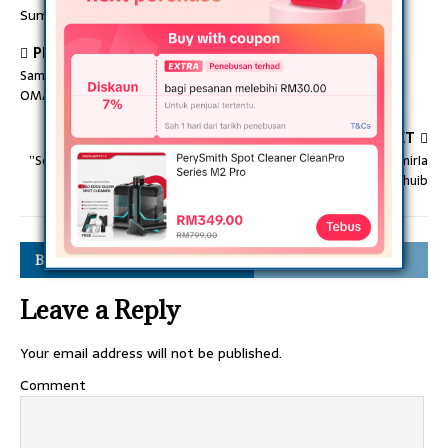
Sumber: kosmo/wowberita
PREVIOUS
Sambung Degree & Suka Bagi Motivasi, Kenali Isteri Cantik FIZO
OMAR Bijak & Ada Pakej Lengkap!
NEXT
”So Betul Lah Tekaan Netizen..”- Ramai Suka Teng0k Wan ShamirIa
Luangkan Masa Dgn Anak Shuib
BE THE FIRST TO COMMENT
Leave a Reply
Your email address will not be published.
Comment