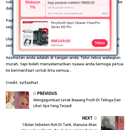
cuka ke dalam mangkuk yang berasingan dan rendam telur ke
dalam cuka. Biarkan ia direndam semalaman.
Pada keesokan harinya, anda perlu makan telur dan minum
segelas air suam.
Ulangi prosedur ini setiap hari, dan tidak lama lagi anda akan
sedar tahap gula dalam darah anda mencapai tahap normal.
Kesihatan anda adalah di tangan anda. Telur rebus walaupun
murah, tapi boleh menyelamatkan nyawa anda.Semoga petua
ini bermanfaat untuk kita semua…
Credit: syifasihat
PREVIOUS
Mengagumkan! Letak Bawang Putih Di Telinga Dan
Lihat Apa Yang Terjadi
NEXT
1 Bulan Sebelum Roh Di Tarik, Manusia Akan