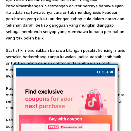
ketidakseimbangan. Sesetengah doktor percaya bahawa ujian
itu adalah satu-satunya cara untuk mendiagnosis keadaan
perubatan yang dikaitkan dengan tahap gula dalam darah dan
tekanan darah. Setiap gangguan yang mungkin dianggap
sebagai pembunuh senyap yang membawa kepada perubahan
yang tak boleh balik.
Statistik menunjukkan bahawa bilangan pesakit kencing manis
semakin berkembang tanpa kawalan, jadi ia adalah lebih baik
untuk berunding dengan doktor anda lebih kerap untuk
mencegah penyakit dan mendapat rawatan pada peringkat
CLOSE ✖
awal. Petua Turunkan Gula Dalam Darah Hanya Telur Rebus
Pakar pemakanan telah menemui sejenis ubat yang
mengawal tahap gula dalam darah, berkesan dan benar-benar
semulajadi. Apa yang anda perlukan adalah cuka, air dan telur
rebus.
Rebus telur pada waktu petang, dan kupas . Cucuk telur
beberapa kali dengan garpu atau pencungkil gigi. Tuangkan