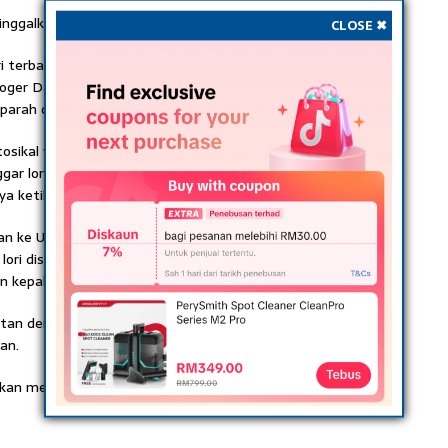
alkan isteri yang sarat hamil dan seorang anak lelaki.
CLOSE ✖
ri terbabit tercampak keluar dan terjatuh ke bawah
ger Daniel James, 20, yang bertugas di Ibu Pejabat Polis
arah di bahagian kepala selain patah kedua belah kakinya.
ikal yang ditunggang anggota polis itu berlanggar
ggar lori terbabit berdasarkan kerosakan kedua-dua
a ketika dihubungi Sinar Harian di sini pada Selasa.
an ke Unit Kecemasan Hospital Seberang Jaya untuk
ri disahkan meninggal dunia beberapa jam kemudian
n kepala.
atan dengan kawasan kemalangan dan setakat ini tiada
an.
skan mengikut Seksyen 43(1) Akta Pengangkutan Jalan