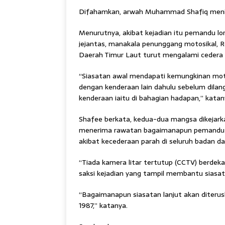
Difahamkan, arwah Muhammad Shafiq meningg
Menurutnya, akibat kejadian itu pemandu lo
jejantas, manakala penunggang motosikal, Ro
Daerah Timur Laut turut mengalami cedera p
“Siasatan awal mendapati kemungkinan motos
dengan kenderaan lain dahulu sebelum dilan
kenderaan iaitu di bahagian hadapan,” katany
Shafee berkata, kedua-dua mangsa dikejark
menerima rawatan bagaimanapun pemandu lo
akibat kecederaan parah di seluruh badan da
“Tiada kamera litar tertutup (CCTV) berdek
saksi kejadian yang tampil membantu siasat
“Bagaimanapun siasatan lanjut akan diteru
1987,” katanya.