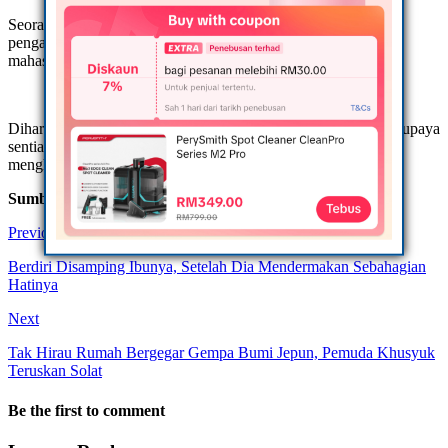
Seorang individu, ‎Mohd Fadli Salleh‎ telah tampil berkongsi
pengalaman serupa yang terjadi kepadanya ketika bergelar
mahasiswa yang telah membuka mata orang ramai.
Diharapkan perkongsian ini dapat membuka mata kita semua supaya
sentiasa cakna terhadap masyarakat sekeliling dengan sentiasa
menghulurkan bantuan kepada mereka yang memerlukan.
Sumber: kulihatlangitbiru
Previous
Berdiri Disamping Ibunya, Setelah Dia Mendermakan Sebahagian
Hatinya
Next
Tak Hirau Rumah Bergegar Gempa Bumi Jepun, Pemuda Khusyuk
Teruskan Solat
Be the first to comment