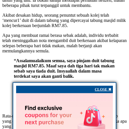
tahun yang lalu. Ia bukan sahaja mendapat perhatian netizen, malah
beberapa pihak turut terpanggil untuk membantu.
Akibat desakan hidup, seorang penuntut sebuah kolej telah
‘mencur1’ duit di dalam tabung yang dipercayai tabung masjid milik
kolej berkenaan berjumlah RM7.85.
Apa yang membuat ramai berasa sebak adalah, individu terbabit
telah meninggalkan nota mengambil duit berkenaan akibat kelaparan
selepas beberapa hari tidak makan, malah berjanji akan
memulangkannya semula.
“Assalamualaikum semua, saya pinjam duit tabung
masjid RM7.85. Maaf saya dah tiga hari tak makan
sebab saya tiada duit. Insyaallah dalam masa
terdekat saya akan ganti balik.
“Saya salah seorang penuntut kolej ini, terima
CLOSE ✖
kasih. Semoga Allah merahmati anda semua.
Doakan saya kuat.” tulis individu terbabit.
Rata-rata netizen berasa cukup terkesan dengan keperitan hidup
yang dialami penuntut terbabit, malah ada yang tidak menjangka apa
yang berlaku itu benar-benar terjadi dalam masyarakat kita.