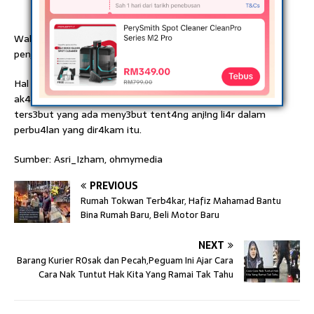
Walaubagaimanpun, setakat ini belum ada seb4rang
penj3lasan tepat berken4an insid3n tersebut.
Hal ini kerana keny4taan yang dim4klumkan oleh pem!lik
ak4un Tikt0k itu tid4k sel4ras dengan jaw4pan p3muda
ters3but yang ada meny3but tent4ng anj!ng li4r dalam
perbu4lan yang dir4kam itu.
Sumber: Asri_Izham, ohmymedia
PREVIOUS
Rumah Tokwan Terb4kar, Hafiz Mahamad Bantu
Bina Rumah Baru, Beli Motor Baru
NEXT
Barang Kurier R0sak dan Pecah,Peguam Ini Ajar Cara
Cara Nak Tuntut Hak Kita Yang Ramai Tak Tahu