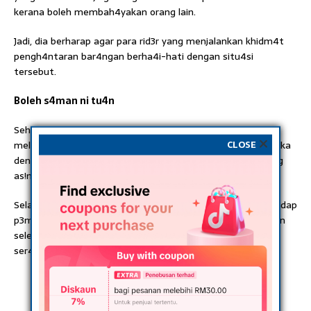
kerana boleh membah4yakan orang lain.
Jadi, dia berharap agar para rid3r yang menjalankan khidm4t
pengh4ntaran bar4ngan berha4i-hati dengan situ4si
tersebut.
Boleh s4man ni tu4n
Sehubungan dengan perk0ngsian video itu, ramai yang
CLOSE
melu4hkan rasa g3ram terhadap tu4n anj!ng yang tidak p4ka
dengan re4ksi haiw4n pelih4raan mereka jika melihat or4ng
as!ng di kaw4san rumah.
Selain itu, warg4net turut menz4hirkan rasa simp4ti terhadap
p3muda berkenaan dan mendo4kan agar diberi kes3mbuhan
selepas mendapat r4watan susul4n menjadi m4ngsa
ser4ngan anj!ng semasa bek3rja.