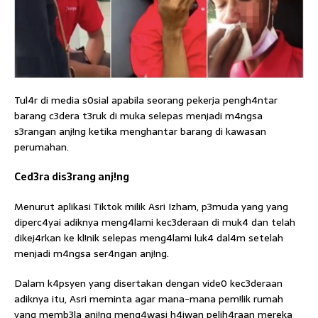
Tul4r di media s0sial apabila seorang pekerja pengh4ntar
barang c3dera t3ruk di muka selepas menjadi m4ngsa
s3rangan anj!ng ketika menghantar barang di kawasan
perumahan.
Ced3ra dis3rang anj!ng
Menurut aplikasi Tiktok milik Asri Izham, p3muda yang yang
diperc4yai adiknya meng4lami kec3deraan di muk4 dan telah
dikej4rkan ke kl!nik selepas meng4lami luk4 dal4m setelah
menjadi m4ngsa ser4ngan anj!ng.
Dalam k4psyen yang disertakan dengan vide0 kec3deraan
adiknya itu, Asri meminta agar mana-mana pem!lik rumah
yang memb3la anj!ng meng4wasi h4iwan pelih4raan mereka