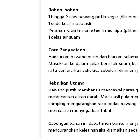
Bahan-bahan
1 hingga 2 ulas bawang putih segar (ditumbu
1 sudu kecil madu asli
Perahan ½ biji lemon atau limau nipis (pilihan
1 gelas air suam
Cara Penyediaan
Hancurkan bawang putih dan biarkan selama 
Masukkan ke dalam gelas berisi air suam, 
rata dan biarkan seketika sebelum diminum 
Kebaikan Utama
Bawang putih membantu mengawal paras gul
melancarkan aliran darah. Madu asli pula m
samping mengurangkan rasa pedas bawang p
membantu menyegarkan tubuh.
Gabungan bahan ini dapat membantu menyok
mengurangkan keletihan jika diamalkan seca