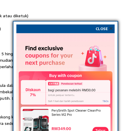
k atau diketuk)
)
CLOSE
5 hingga 10 minit bagi mengaktifkan kandungan allicin.
kemudian tambah madu dan perahan lemon jika suka. Kacau
perlahan-lahan.
a dalam darah, mengurangkan kolesterol jahat serta
embekalkan tenaga dan mengandungi antioksidan, di
utih. Lemon atau limau nipis menambah vitamin C serta
ong kesihatan jantung, mengawal gula dalam darah dan
ra sederhana.