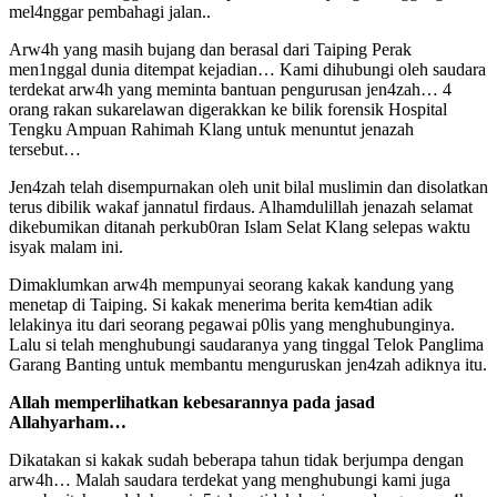
mel4nggar pembahagi jalan..
Arw4h yang masih bujang dan berasal dari Taiping Perak
men1nggal dunia ditempat kejadian… Kami dihubungi oleh saudara
terdekat arw4h yang meminta bantuan pengurusan jen4zah… 4
orang rakan sukarelawan digerakkan ke bilik forensik Hospital
Tengku Ampuan Rahimah Klang untuk menuntut jenazah
tersebut…
Jen4zah telah disempurnakan oleh unit bilal muslimin dan disolatkan
terus dibilik wakaf jannatul firdaus. Alhamdulillah jenazah selamat
dikebumikan ditanah perkub0ran Islam Selat Klang selepas waktu
isyak malam ini.
Dimaklumkan arw4h mempunyai seorang kakak kandung yang
menetap di Taiping. Si kakak menerima berita kem4tian adik
lelakinya itu dari seorang pegawai p0lis yang menghubunginya.
Lalu si telah menghubungi saudaranya yang tinggal Telok Panglima
Garang Banting untuk membantu menguruskan jen4zah adiknya itu.
Allah memperlihatkan kebesarannya pada jasad
Allahyarham…
Dikatakan si kakak sudah beberapa tahun tidak berjumpa dengan
arw4h… Malah saudara terdekat yang menghubungi kami juga