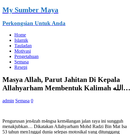
My Sumber Maya
Perkongsian Untuk Anda
Home
Islamik
Tauladan
Motivasi
Pengetahuan
Semasa
Resepi
Masya Allah, Parut Jahitan Di Kepala
Allahyarham Membentuk Kalimah الله…
admin
Semasa
0
Pengurusan jen4zah m4ngsa kem4langan jalan raya ini sungguh
menakjubkan… Dikatakan Allahyarham Mohd Radzi Bin Mat Isa
53 tahun men1nggal dunia selepas motosikal yang ditunggang