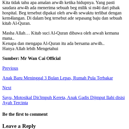
Kita tidak tahu apa amalan arw4h ketika hidupnya. Yang pasti
saudara arw4h ada menerima sebuah beg milik si m4ti dari pihak
hospital. Beg tersebut dipakai oleh arw4h sewaktu terlibat dengan
kem4langan. Di dalam beg tersebut ade sepasang baju dan sebuah
kitab Al-Quran.
Masha Allah… Kitab suci Al-Quran dibawa oleh arwah kemana
mana..
Kenapa dan mengapa Al-Quran itu ada bersama arw4h..
Hanya Allah lebih Mengetahui
Sumber: Mr Wan Cai Official
Previous
Anak Baru Meninggal 3 Bulan Lepas, Rumah Pula Terbakar
Next
Sayu, Motosikal Dir3mpuh Kereta, Anak Gadis Dijmput Ilahi disisi
Ayah Tercinta
Be the first to comment
Leave a Reply