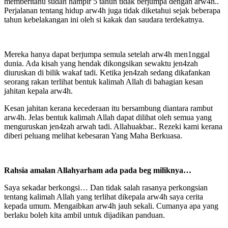
memberitahu sudah hampir 5 tahun tidak berjumpa dengan arw4h..
Perjalanan tentang hidup arw4h juga tidak diketahui sejak beberapa
tahun kebelakangan ini oleh si kakak dan saudara terdekatnya.
Mereka hanya dapat berjumpa semula setelah arw4h men1nggal
dunia. Ada kisah yang hendak dikongsikan sewaktu jen4zah
diuruskan di bilik wakaf tadi. Ketika jen4zah sedang dikafankan
seorang rakan terlihat bentuk kalimah Allah di bahagian kesan
jahitan kepala arw4h.
Kesan jahitan kerana kecederaan itu bersambung diantara rambut
arw4h. Jelas bentuk kalimah Allah dapat dilihat oleh semua yang
menguruskan jen4zah arwah tadi. Allahuakbar.. Rezeki kami kerana
diberi peluang melihat kebesaran Yang Maha Berkuasa.
Rahsia amalan Allahyarham ada pada beg miliknya…
Saya sekadar berkongsi… Dan tidak salah rasanya perkongsian
tentang kalimah Allah yang terlihat dikepala arw4h saya cerita
kepada umum. Mengaibkan arw4h jauh sekali. Cumanya apa yang
berlaku boleh kita ambil untuk dijadikan panduan.