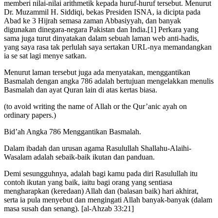
memberi nilai-nilai arithmetik kepada huruf-huruf tersebut. Menurut
Dr. Muzammil H. Siddiqi, bekas Presiden ISNA, ia dicipta pada
Abad ke 3 Hijrah semasa zaman Abbasiyyah, dan banyak
digunakan dinegara-negara Pakistan dan India.[1] Perkara yang
sama juga turut dinyatakan dalam sebuah laman web anti-hadis,
yang saya rasa tak perlulah saya sertakan URL-nya memandangkan
ia se sat lagi menye satkan.
Menurut laman tersebut juga ada menyatakan, menggantikan
Basmalah dengan angka 786 adalah bertujuan mengelakkan menulis
Basmalah dan ayat Quran lain di atas kertas biasa.
(to avoid writing the name of Allah or the Qur’anic ayah on
ordinary papers.)
Bid’ah Angka 786 Menggantikan Basmalah.
Dalam ibadah dan urusan agama Rasulullah Shallahu-Alaihi-
Wasalam adalah sebaik-baik ikutan dan panduan.
Demi sesungguhnya, adalah bagi kamu pada diri Rasulullah itu
contoh ikutan yang baik, iaitu bagi orang yang sentiasa
mengharapkan (keredaan) Allah dan (balasan baik) hari akhirat,
serta ia pula menyebut dan mengingati Allah banyak-banyak (dalam
masa susah dan senang). [al-Ahzab 33:21]