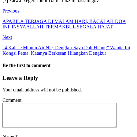
[7] Fatwa Negeri Johor Darul Takzim ii.islam.gov.
Previous
APABILA TERJAGA DI MALAM HARI, BACALAH DOA
INI, INSYAALLAH TERMAKBUL SEGALA HAJAT
Next
“4 Kali Je Minum Air Nie, Dengkur Saya Dah Hilang” Wanita Ini
Kongsi Petua, Katanya Berkesan Hilangkan Dengkur
Be the first to comment
Leave a Reply
Your email address will not be published.
Comment
Name
*