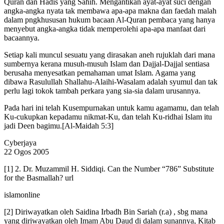
Quran dan Hadis yang Sahih. Mengantikan ayat-ayat suci dengan
angka-angka nyata tak membawa apa-apa makna dan faedah malah
dalam pngkhususan hukum bacaan Al-Quran pembaca yang hanya
menyebut angka-angka tidak memperolehi apa-apa manfaat dari
bacaannya.
Setiap kali muncul sesuatu yang dirasakan aneh rujuklah dari mana
sumbernya kerana musuh-musuh Islam dan Dajjal-Dajjal sentiasa
berusaha menyesatkan pemahaman umat Islam. Agama yang
dibawa Rasulullah Shallahu-Alaihi-Wasalam adalah syumul dan tak
perlu lagi tokok tambah perkara yang sia-sia dalam urusannya.
Pada hari ini telah Kusempurnakan untuk kamu agamamu, dan telah
Ku-cukupkan kepadamu nikmat-Ku, dan telah Ku-ridhai Islam itu
jadi Deen bagimu.[Al-Maidah 5:3]
Cyberjaya
22 Ogos 2005
[1] 2. Dr. Muzammil H. Siddiqi. Can the Number “786” Substitute
for the Basmallah? url
islamonline
[2] Diriwayatkan oleh Saidina Irbadh Bin Sariah (r.a) , sbg mana
yang diriwayatkan oleh Imam Abu Daud di dalam sunannya, Kitab