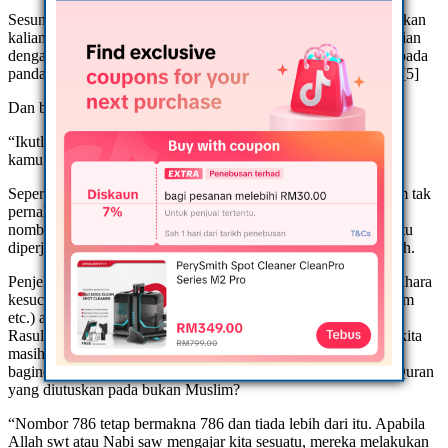
Sesungguhnya aku hanyalah manusia, apabila aku memerintahkan
kalian sesuatu berkenaan agama kalian maka berpeganglah kalian
dengannya dan apabila aku memerintahkan kamu sesuatu daripada
pandangan persendirian maka aku hanyalah seorang manusia. [5]
Dan berkata Ibnu Mas’ud :
“Ikutlah (sunnah) dan jangan menambah, dan telah cukup bagi
kamu – perbuatan yg lama (kekal dengan cara lama)”
Seperti kita kekal maklum Rasulullah Shallahu-Alaihi-Wasalam tak
pernah pun menggantikan kalimah Basmalah dengan apa-apa
nombor. Begitu juga generasi salaf. andai ianya baik sudah tentu
diperjelaskan penggunaan nombor pengganti kalimah Basmalah.
Penjelasan bahawa kalimah tersebut diganti kerana nak memelihara
kesuciannya (ditulis di kertas-kertas, disentuh orang bukan Islam
etc.) adalah tidak masuk akal kerana kalau benar mengapa
Rasulullah Shallahu-Alaihi-Wasalam sebagai contoh tauladan kita
masih mengutuskan surat mengandungi ayat Quran pada surat
baginda buat Heraclius.[2] Tidakkah baginda risau akan ayat Quran
yang diutuskan pada bukan Muslim?
“Nombor 786 tetap bermakna 786 dan tiada lebih dari itu. Apabila
Allah swt atau Nabi saw mengajar kita sesuatu, mereka melakukan