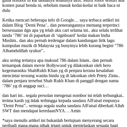
guna nombor ni kat tandanya selalunya laris. Mufti Johor sendiri ada
komen pasal benda ni, sebelum masuk kedai-kedai ni baik baca ni
dulu
Ketika mencari beberapa info di Google… saya terbaca artikel ini
dalam Blog ‘Demi Pena’.. dan penerangannya memang terperinci
bersesuaian dgn apa yg telah aku cari selama ini.. aku selalu terlihat
tanda ‘786’ ini di paparkan di ‘signboard’ kedai makan India
Muslim.. dan aku pernah terdengar dalam kandungan lirik lagu
kumpulan muzik di Malaysia yg bunyinya lebih kurang begini “786
Alhamdulillah syukur”..
aku sering tertanya apa maksud 786 dalam Islam.. dan pernah
ternampak dalam movie Bollywood yg dilakonkan oleh hero
kegemaranku ShahRukh Khan yg di penjara kerana kesalahan
mencintai seorang wanita hindu yg di lakonkan oleh Priety Zinta..
dalam penjara tersebut Shah Rukh Khan di panggil dengan nama
‘786’ yg di anggap suci…
dan hari ini.. segala persolan mengenai nombor ini telah terbungkai..
terima kasih yg tidak terhingga kepada saudara AlFaisal empunya
‘Demi Pena”.. semoga segala usaha saudara AlFaisal diberkati Allah
SWT dan mendapat keredaanNYA… Amin
*saya menulis artikel ini bukanlah bertujuan menyerang secara
peribadi mana-mana pihak tetapi untuk menjelaskan sesuatu bagi