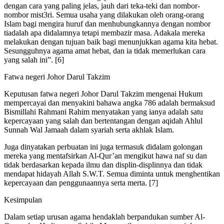
dengan cara yang paling jelas, jauh dari teka-teki dan nombor-
nombor mist3ri. Semua usaha yang dilakukan oleh orang-orang
Islam bagi mengira huruf dan menhubungkannya dengan nombor
tiadalah apa didalamnya tetapi membazir masa. Adakala mereka
melakukan dengan tujuan baik bagi menunjukkan agama kita hebat.
Sesungguhnya agama amat hebat, dan ia tidak memerlukan cara
yang salah ini”. [6]
Fatwa negeri Johor Darul Takzim
Keputusan fatwa negeri Johor Darul Takzim mengenai Hukum
mempercayai dan menyakini bahawa angka 786 adalah bermaksud
Bismillahi Rahmani Rahim menyatakan yang ianya adalah satu
kepercayaan yang salah dan bertentangan dengan aqidah Ahlul
Sunnah Wal Jamaah dalam syariah serta akhlak Islam.
Juga dinyatakan perbuatan ini juga termasuk didalam golongan
mereka yang mentafsirkan Al-Qur’an mengikut hawa naf su dan
tidak berdasarkan kepada ilmu dan displin-displinnya dan tidak
mendapat hidayah Allah S.W.T. Semua diminta untuk menghentikan
kepercayaan dan penggunaannya serta merta. [7]
Kesimpulan
Dalam setiap urusan agama hendaklah berpandukan sumber Al-