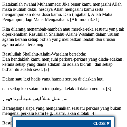
Katakanlah (wahai Muhammad): Jika benar kamu mengasihi Allah
maka ikutilah daku, nescaya Allah mengasihi kamu serta
mengampunkan dosa-dosa kamu. Dan (ingatlah), Allah Maha
Pengampun, lagi Maha Mengasihani. [Ali Imran 3:31]
Kita dilarang menambah-nambah atau mereka-reka sesuatu yang tak
diperkenalkan Rasulullah Shallahu-Alaihi-Wasalam dalam urusan
agama kerana setiap bid’ah yang melibatkan ibadah dan urusan
agama adalah terlarang.
Rasulullah Shallahu-Alaihi-Wasalam bersabda:
Dan hendaklah kamu menjauhi perkara-perkara yang diada-adakan ,
kerana setiap yang diada-adakan itu adalah bid’ah , dan setiap
bid’ah itu adalah sesat. [2]
Dalam satu lagi hadis yang hampir serupa dijelaskan lagi:
dan setiap kesesatan itu tempatnya kelak di dalam neraka. [3]
من عمل عملاً ليس عليه أمرنا فهو ر
Barangsiapa siapa yang mengamalkan sesuatu perkara yang bukan
mengenai perkara kami [e.g. Islam], akan ditolak [4]
Rasulullah Shallahu-Alaihi-Wasalam bersabda:
CLOSE ✖