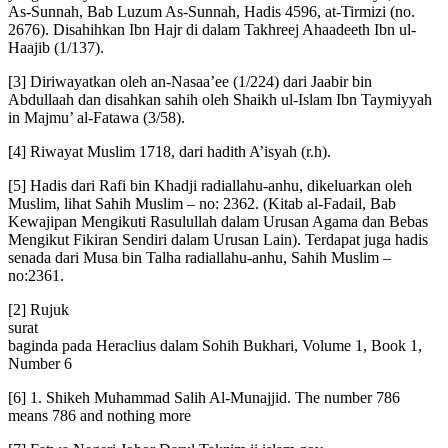
As-Sunnah, Bab Luzum As-Sunnah, Hadis 4596, at-Tirmizi (no.
2676). Disahihkan Ibn Hajr di dalam Takhreej Ahaadeeth Ibn ul-
Haajib (1/137).
[3] Diriwayatkan oleh an-Nasaa’ee (1/224) dari Jaabir bin
Abdullaah dan disahkan sahih oleh Shaikh ul-Islam Ibn Taymiyyah
in Majmu’ al-Fatawa (3/58).
[4] Riwayat Muslim 1718, dari hadith A’isyah (r.h).
[5] Hadis dari Rafi bin Khadji radiallahu-anhu, dikeluarkan oleh
Muslim, lihat Sahih Muslim – no: 2362. (Kitab al-Fadail, Bab
Kewajipan Mengikuti Rasulullah dalam Urusan Agama dan Bebas
Mengikut Fikiran Sendiri dalam Urusan Lain). Terdapat juga hadis
senada dari Musa bin Talha radiallahu-anhu, Sahih Muslim –
no:2361.
[2] Rujuk
surat
baginda pada Heraclius dalam Sohih Bukhari, Volume 1, Book 1,
Number 6
[6] 1. Shikeh Muhammad Salih Al-Munajjid. The number 786
means 786 and nothing more