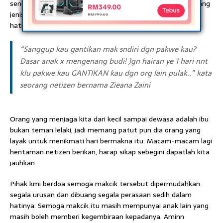
sendiri dapat rasai kesedihan pada hati si ibu. Malah ada yang
jenis sanggup tak hadir ke hari konvokesyen demi menjaga
hati ibu dan ayah mereka.
“Sanggup kau gantikan mak sndiri dgn pakwe kau?
Dasar anak x mengenang budi! Jgn hairan ye 1 hari nnt
klu pakwe kau GANTIKAN kau dgn org lain pulak..” kata
seorang netizen bernama Zieana Zaini
Orang yang menjaga kita dari kecil sampai dewasa adalah ibu
bukan teman lelaki, jadi memang patut pun dia orang yang
layak untuk menikmati hari bermakna itu. Macam-macam lagi
hentaman netizen berikan, harap sikap sebegini dapatlah kita
jauhkan.
Pihak kmi berdoa semoga makcik tersebut dipermudahkan
segala urusan dan dibuang segala perasaan sedih dalam
hatinya. Semoga makcik itu masih mempunyai anak lain yang
masih boleh memberi kegembiraan kepadanya. Aminn