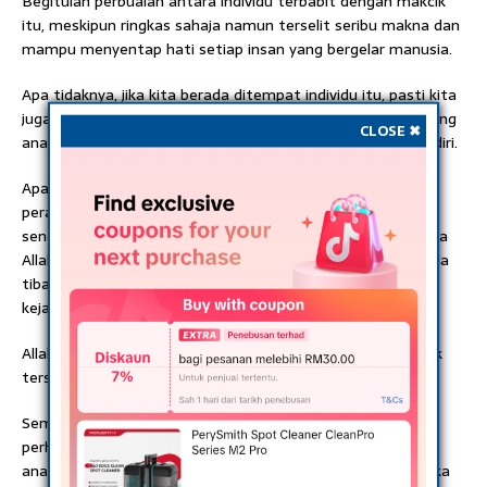
Begitulah perbualan antara individu terbabit dengan makcik
itu, meskipun ringkas sahaja namun terselit seribu makna dan
mampu menyentap hati setiap insan yang bergelar manusia.
Apa tidaknya, jika kita berada ditempat individu itu, pasti kita
juga akan merasa betapa sedih dan peritnya melihat seorang
CLOSE ✖
anak sanggup melakukan perkara sebegitu kepada ibu sendiri.
Apa lagi jika kita letak diri kita sebagai makcik itu, apakah
perasaan kita sebagai ibu diperlakukan sebegitu oleh anak
sendiri, bagaimana mengenang setiap doa diselitkan kepada
Allah supaya memberikan kejayaan kepada anak. Namun bila
tiba hari konvo, saat kita mahu melihat dan meraikan
kejayaan anak, ini balasan yang kita dapat.
Allahu.. memang perit jika kita memahami perasaan makcik
tersebut.
Sementara itu perkongsian terbabit telah mendapat
perhatian ramai netizen. Rata-rata bengang dengan sikap
anak makcik tersebut, biarpun tak tahu siapa tetapi mereka