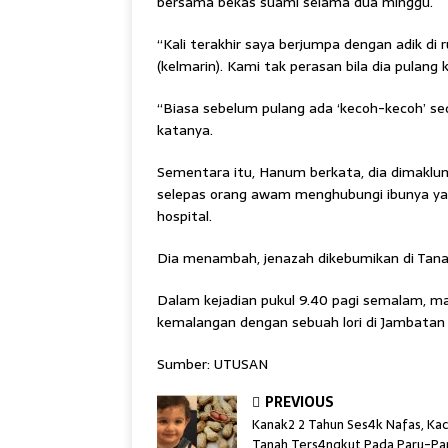
bersama bekas suami selama dua minggu.
“Kali terakhir saya berjumpa dengan adik 
(kelmarin). Kami tak perasan bila dia pulang
“Biasa sebelum pulang ada ‘kecoh-kecoh’ sedi
katanya.
Sementara itu, Hanum berkata, dia dimaklu
selepas orang awam menghubungi ibunya yan
hospital.
Dia menambah, jenazah dikebumikan di Tana
Dalam kejadian pukul 9.40 pagi semalam, m
kemalangan dengan sebuah lori di Jambatan Pu
Sumber: UTUSAN
PREVIOUS
Kanak2 2 Tahun Ses4k Nafas, Ka
Tanah Ters4ngkut Pada Paru-Pa