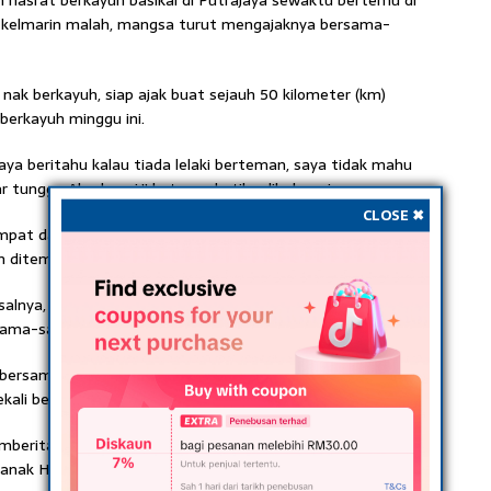
 hasrat berka­yuh basikal di Putrajaya sewaktu bertemu di
r kelmarin malah, mangsa turut mengajaknya bersama-
 nak berkayuh, siap ajak buat sejauh 50 kilome­ter (km)
berkayuh minggu ini.
aya beritahu kalau tiada lelaki berteman, saya tidak mahu
r tunggu Ahad pagi,” katanya ketika dihubungi.
CLOSE ✖
pat daripada lima beradik tidak pernah melakukan aktiviti
an ditemaninya serta suami.
salnya, kalau saya buat aktiviti berlari dan dia pula berkayuh
rsama-sama.
 bersama dan dia berjaya berkayuh sehingga jarak 30 km di
sekali berkayuh basikal hari ini,” katanya dengan nada sebak.
mberitahu adiknya supaya membuat kayuhan di sekitar
anak Hanin berusia enam dan empat tahun tinggal