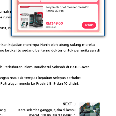
di rumah mak antara pukul 7 malam hingga 8 malam semalam
 ke rumah kerana tiba-tiba sudah hilang.
kit, biasalah bila jumpa adik-beradik dan bersalaman,”
mkan kejadian menimpa Hanin oleh abang sulung mereka
g ketika itu sedang bertemu doktor untuk pemeriksaan di
h Perkuburan Islam Raudhatul Sakinah di Batu Caves.
angsa maut di tempat kejadian selepas terbabit
trajaya menuju ke Presint 8, 9 dan 10 di sini.
NEXT
cang
Kera selamba g4nggu jejaka di lampu
ru
isyarat, “Nasib laki dia peluk…”