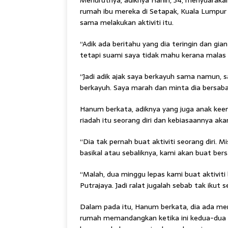
Menurutnya, adiknya Hanin, 34, menyuarakan
rumah ibu mereka di Setapak, Kuala Lumpu
sama melakukan aktiviti itu.
“Adik ada beritahu yang dia teringin dan gian
tetapi suami saya tidak mahu kerana malas 
“Jadi adik ajak saya berkayuh sama namun, s
berkayuh. Saya marah dan minta dia bersaba
Hanum berkata, adiknya yang juga anak keem
riadah itu seorang diri dan kebiasaannya ak
“Dia tak pernah buat aktiviti seorang diri. Mi
basikal atau sebaliknya, kami akan buat be
“Malah, dua minggu lepas kami buat aktiviti
Putrajaya. Jadi ralat jugalah sebab tak ikut 
Dalam pada itu, Hanum berkata, dia ada me
rumah memandangkan ketika ini kedua-dua 