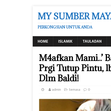
MY SUMBER MAY
PERKONGSIAN UNTUK ANDA
HOME
ISLAMIK
TAULADAN
M4afkan Mami..’ Ba
Prgi Tutup Pintu, 
Dlm Baldi!
admin
Semasa
0