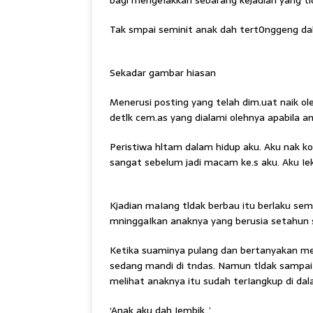
bagi mengeIakkan sebarang kejadian yang tlda
Tak smpai seminit anak dah tert0nggeng dal
Sekadar gambar hiasan
Menerusi posting yang telah dim.uat naik ol
detlk cem.as yang dialami olehnya apabila a
Peristiwa hltam dalam hidup aku. Aku nak kor
sangat sebelum jadi macam ke.s aku. Aku Ie
Kjadian maIang tldak berbau itu berlaku se
mninggaIkan anaknya yang berusia setahun s
Ketika suaminya pulang dan bertanyakan m
sedang mandi di tndas. Namun tldak sampai s
melihat anaknya itu sudah terIangkup di dalam
‘Anak aku dah Iembik..’