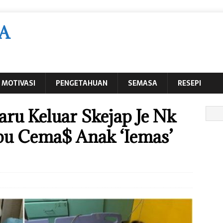
A
MOTIVASI
PENGETAHUAN
SEMASA
RESEPI
ru Keluar Skejap Je Nk
lbu Cema$ Anak ‘Iemas’