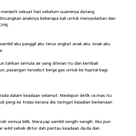
u menjerlt sekuat hari sebelum suaminya datang
0ncangkan anaknya beberapa kali untuk menyedarkan dan
CPR).
t sambil aku panggil aku terus angkat anak aku. Anak aku
r.
n.tahkan semula air yang diteIan itu dan kembali
n, pasangan tersebut berge.gas untuk ke hspital bagi
erada dalam keadaan selamat. Meskipun detlk ce.mas itu
uk pergi ke tndas kerana dia teringat kejadian berkenaan
ah semua bilik. Mera.yap sambil sengih-sengih. Aku pun
luar w4d sebab dktor dah pantau keadaan da.da dan