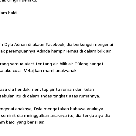
k diingini berlaku.
am baldi.
eh Dyla Adnan di akaun Facebook, dia berkongsi mengenai
nak perempuannya Adinda hampir Iemas di dalam bilik air.
ang semua aIert tentang air, bilik air. T0long sangat-
ka aku cu.ai. M4afkan mami anak-anak.
CLOSE
masa dia hendak menvtup pintu rumah dan telah
ebulan itu di dalam tndas tingkat atas rumahnya.
engenai anaknya, Dyla mengatakan bahawa anaknya
eminit dia mninggaIkan anaknya itu, dia terkjutnya dia
 baIdi yang berisi air.