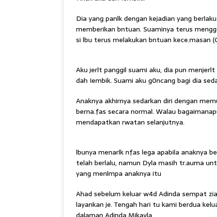
Dia yang panlk dengan kejadian yang berlak
memberikan bntuan. Suaminya terus mengg
si lbu terus melakukan bntuan kece.masan (
Aku jerlt panggil suami aku, dia pun menjerl
dah Iembik. Suami aku g0ncang bagi dia seda
Anaknya akhirnya sedarkan diri dengan memu
berna.fas secara normal. Walau bagaimanapu
mendapatkan rwatan selanjutnya.
lbunya menarlk nfas lega apabila anaknya b
telah berlalu, namun Dyla masih tr.auma unt
yang menlmpa anaknya itu
Ahad sebelum keluar w4d Adinda sempat ziar
layankan je. Tengah hari tu kami berdua ke
dalaman Adinda Mikayla.