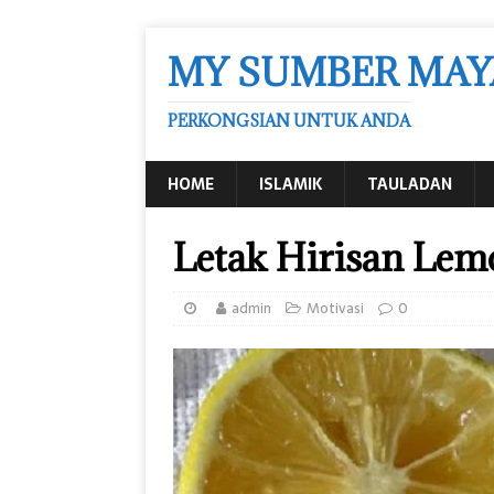
MY SUMBER MAY
PERKONGSIAN UNTUK ANDA
HOME
ISLAMIK
TAULADAN
Letak Hirisan Lem
admin
Motivasi
0