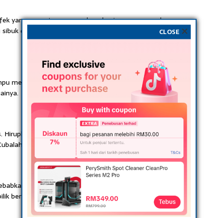
efek yang sangat menenangkan dan juga menyegarkan.
ang sibuk dan memenatkan. Ahh, memang sangat
CLOSE
ampu membuatkan seseorang lebih konsenstrasi. Terutama
ainya.
s. Hiruplah aroma daripada lemon yang segar. Ternyata ia
ubalah!
yebabkan anda berasa kurang selesa dan sukar menikmati
 bilik berbau lebih segar dan menghapus bakteria.