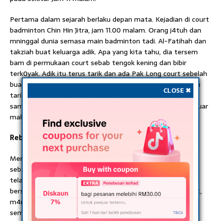
Pertama dalam sejarah berlaku depan mata. Kejadian di court
badminton Chin Hin Jitra, jam 11.00 malam. Orang j4tuh dan
mninggal dunia semasa main badminton tadi. Al-Fatihah dan
takziah buat keluarga adik. Apa yang kita tahu, dia tersem
bam di permukaan court sebab tengok kening dan bibir
terk0yak. Adik itu terus tarik dan ada Pak Long court sebelah
buat CPR. Adik itu mvntah dan selang berapa minit adik itu
CLOSE ✖
tarik nafas last dan mningal dunia. Tak sempat ambulans
sampai. Info dari rakan adik itu, dia dah main 2 jam dan keluar
makan nasi sekejap dan masuk bermain semula.
Rebah secara tiba-tiba
Menurut saIah seorang saksi, mngsa tidak menunjukkan
sebarang tanda sebelum re bah. Tambahnya lagi, m4ngsa
telah bermain badminton selama 2 jam sebelum keluar
bersama rakan untuk makan. Setelah selesai mengisi perut,
m4ngsa dan rakan-rakannya kembali bermain badminton
semula.