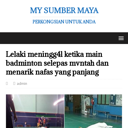
MY SUMBER MAYA
PERKONGSIAN UNTUK ANDA
Lelaki meningg4l ketika main
badminton selepas mvntah dan
menarik nafas yang panjang
admin