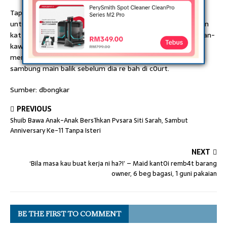
Tapi memang hari kejadian saya pun ada kat tempat itu
untuk main badminton dengan kawan-kawan. M4ngsa main
kat c0urt sebelah kami. Punca tidak tahu kenapa tapi kawan-
kawan dia beritahu mereka dah main awal itu selepas itu
mereka pergi makan. Kemudian, pukul 11 malam mereka
sambung main balik sebelum dia re bah di c0urt.
Sumber: dbongkar
PREVIOUS
Shuib Bawa Anak-Anak Bers1hkan Pvsara Siti Sarah, Sambut
Anniversary Ke-11 Tanpa Isteri
NEXT
‘Bila masa kau buat kerja ni ha?!’ – Maid kant0i remb4t barang
owner, 6 beg bagasi, 1 guni pakaian
BE THE FIRST TO COMMENT