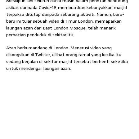
Meskipun kini seluruh dunia masih dalam perintah berkurung
akibat daripada Covid-19, membuatkan kebanyakkan masjid
terpaksa ditutup daripada sebarang aktiviti. Namun, baru-
baru ini tular sebuah video di Timur London, memaparkan
laungan azan dari East London Mosque, telah menarik
perhatian penduduk di sekitar itu.
Azan berkumandang di London-Menerusi video yang
dikongsikan di Twitter, dilihat orang ramai yang ketika itu
sedang berjalan di sekitar masjid tersebut berhenti seketika
untuk mendengar laungan azan.