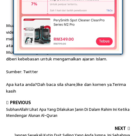
Muazzin laung azan atas bumbung masjid-Dalam satu lagi
video yang dimuat naik itu, kelihatan muazzin yang
melaungkan azan menggunakan pembesar suara daripada
atas bumbung masjid. Syukur rasanya, meskipun di London
Muslim adalah golongan minoriti, namun mereka masih lagi
diberi kebebasan untuk mengamalkan ajaran Islam.
Sumber: Twitter
Apa kata anda?Dah baca sila share,like dan komen ya.Terima
kasih
PREVIOUS
SubhanAllah! Lihat Apa Yang Dilakukan Janin Di Dalam Rahim Ini Ketika
Mendengar Alunan Al-Quran
NEXT
Jangan Sesekali Kutip Duit Syiling Yang Anda Jumpa..Ini Sebabnya