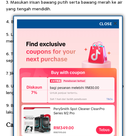
3. Masukan irisan bawang putih serta bawang merah ke air
yang tengah mendidih.
4. Biarlah mendidih selama 10 menit.
CLOSE
5. Lalu dinginkan air rebusan tersebut kira-kira selama 20
menit.
6. Tuang ramuan itu ke kain kassa yang sudah disediakan,
seperlunya sampai basah.
7. Jika sangat banyak air, peras kain kassa itu.
8. Upayakan tidak untuk membasahai plester supaya tetap
lengket.
9. Bila semuanya bahan sudah siap berarti anda telah siap
lakukan detox.
Cara Memakai Detoks