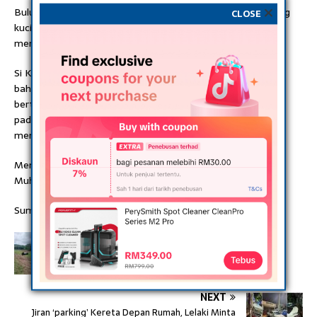
Bulu kucing yang dirawat Harna memiliki keunikan dibanding
CLOSE
kucing lainnya. Bulu kucing betina dan berusia 12 tahun itu
memiliki tulisan dalam huruf Arab.
Si Kiki yang bulunya didominasi warna hitam itu, pada
bahagian perut sebelah kanan nampak loreng putih yang
bertuliskan lafal Allah dalam bahasa Arab. Sementara itu,
pada perut sebelah kiri, terdapat loreng putih yang
menyerupai tulisan berkalimah Muhammad.
Memelihara kucing juga Adalah Salah Satu Sunnah Nabi
Muhammad.
Sumber: apa cerita
PREVIOUS
‘Pilu’- Suami isteri mavt tercamp4k keluar dari
kereta
NEXT
Jiran ‘parking’ Kereta Depan Rumah, Lelaki Minta