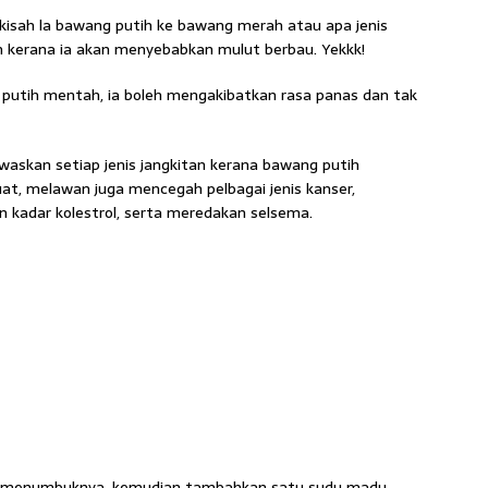
kisah la bawang putih ke bawang merah atau apa jenis
n kerana ia akan menyebabkan mulut berbau. Yekkk!
 putih mentah, ia boleh mengakibatkan rasa panas dan tak
skan setiap jenis jangkitan kerana bawang putih
at, melawan juga mencegah pelbagai jenis kanser,
kadar kolestrol, serta meredakan selsema.
au menumbuknya, kemudian tambahkan satu sudu madu.