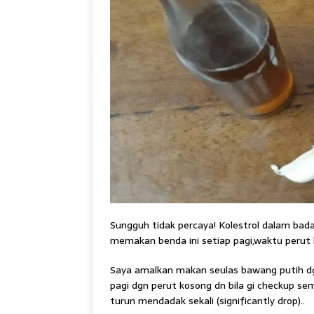
Sungguh tidak percaya! Kolestrol dalam ba
memakan benda ini setiap pagi,waktu peru
Saya amalkan makan seulas bawang putih dgn
pagi dgn perut kosong dn bila gi checkup se
turun mendadak sekali (significantly drop)..