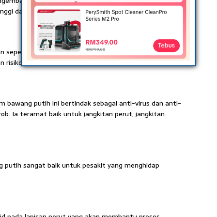
engembang dan seterusnya mengawal tekanan darah
nggi dan strok.
an seperti selenium yang membantu mengurangkan free
an risiko seseorang yang menghidap kanser.
am bawang putih ini bertindak sebagai anti-virus dan anti-
. Ia teramat baik untuk jangkitan perut, jangkitan
g putih sangat baik untuk pesakit yang menghidap
id pada lapisan perut yang akan membantu proses