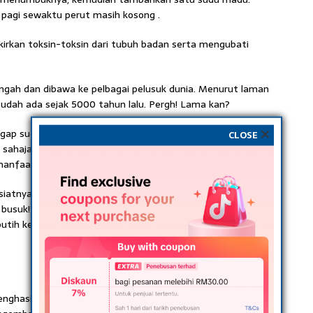
pagi sewaktu perut masih kosong .
kirkan toksin-toksin dari tubuh badan serta mengubati
engah dan dibawa ke pelbagai pelusuk dunia. Menurut laman
udah ada sejak 5000 tahun lalu. Pergh! Lama kan?
gap suci kerana dipercayai boleh meningkatkan kekuatan
CLOSE
r sahaja tetapi masyarakat Yunani kuno dan Rom juga
anfaat bagi kesihatan.
iatnya yang kita tak tahu. Apa yang kita tahu hanya lah
 busuk!’ tapi kan kalau dah memang nafas anda busuk, nak
h ke salahkan diri sendiri yang tak jaga kebersihan?
hasilan nitric oxide yang ada pada dinding saluran darah.