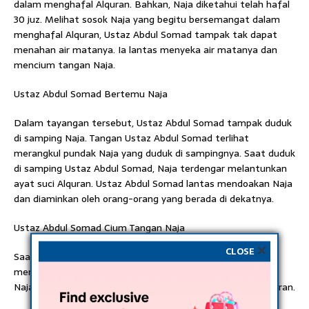
dalam menghafal Alquran. Bahkan, Naja diketahui telah hafal
30 juz. Melihat sosok Naja yang begitu bersemangat dalam
menghafal Alquran, Ustaz Abdul Somad tampak tak dapat
menahan air matanya. Ia lantas menyeka air matanya dan
mencium tangan Naja.
Ustaz Abdul Somad Bertemu Naja
Dalam tayangan tersebut, Ustaz Abdul Somad tampak duduk
di samping Naja. Tangan Ustaz Abdul Somad terlihat
merangkul pundak Naja yang duduk di sampingnya. Saat duduk
di samping Ustaz Abdul Somad, Naja terdengar melantunkan
ayat suci Alquran. Ustaz Abdul Somad lantas mendoakan Naja
dan diaminkan oleh orang-orang yang berada di dekatnya.
Ustaz Abdul Somad Cium Tangan Naja
CLOSE
Saat pertama kali datang, Ustaz Abdul Somad tampak
mencium tangan Naja. Ia terlihat senang bertemu dengan
Naja yang memiliki semangat tinggi dalam menghafal Alquran.