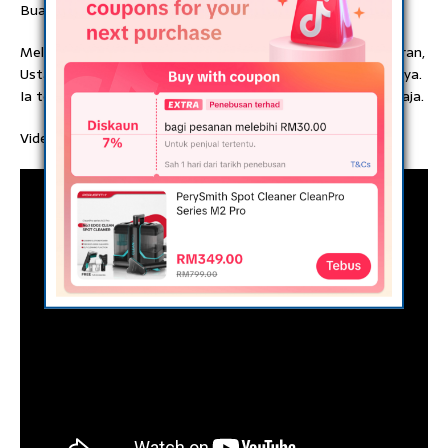
Buat Ustaz Abdul Somad Terharu
Melihat semangat Naja yang tinggi dalam menghafal Alquran,
Ustaz Abdul Somad tampak tak dapat menahan air matanya.
Ia terlihat menyeka air matanya saat berada di samping Naja.
Video: