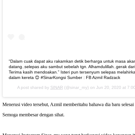
“Dalam cuak dapat aku rakamkan detik berharga untuk masa aka
datang..selepas aku sambut sebelah tgn. Alhamdulillah..gerak dari
Terima kasih mendoakan.” Isteri pun tersenyum selepas melahirk
dalam kereta 😊 #SinarKongsi Sumber : FB Azmil Radzack
A post shared by
SINAR
(@sinar_my) on
Jun 20, 2020 at 7:
Menerusi video tersebut, Azmil memberitahu bahawa dia baru selesai 
Semoga membesar dengan sihat.