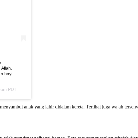
CLOSE ✖
n
 Allah.
an bayi
00am PDT
menyambut anak yang lahir didalam kereta. Terlihat juga wajah tersen