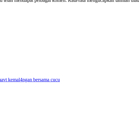
tu telah mendapat pelbagai komen. Rata-rata mengucapkan tahniah dia
 mavt kemal4ngan bersama cucu