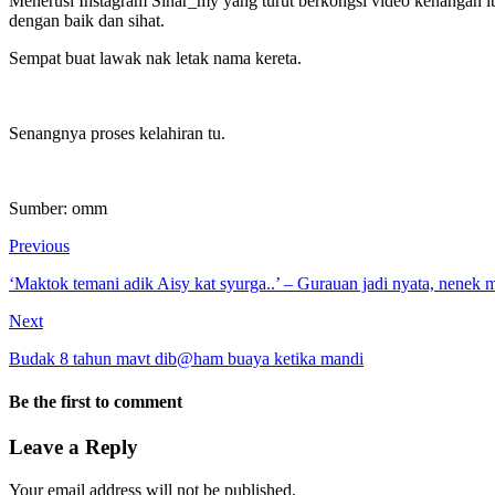
Menerusi Instagram Sinar_my yang turut berkongsi video kenangan i
dengan baik dan sihat.
Sempat buat lawak nak letak nama kereta.
Senangnya proses kelahiran tu.
Sumber: omm
Previous
‘Maktok temani adik Aisy kat syurga..’ – Gurauan jadi nyata, nenek
Next
Budak 8 tahun mavt dib@ham buaya ketika mandi
Be the first to comment
Leave a Reply
Your email address will not be published.