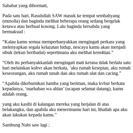
Sahabat yang dihormati,
Pada satu hari, Rasulullah SAW masuk ke tempat sembahyang
(musolla) dan baginda melihat beberapa orang sedang bergelak
ketawa atau berbual kosong. Lalu baginda bersabda yang
bermaksud :
“Kalau kamu semua memperbanyakkan mengingati perkara yang
melenyapkan segala kelazatan hidup, nescaya kamu akan menjadi
sibuk (tekun beribadat) sepertimana aku melihat kem4tian.”
“Oleh itu perbanyakkanlah mengingati mati kerana tidak berlalu satu
hari melainkan kubvr akan berkata, ‘aku rumah kesepian, aku rumah
keseorangan, aku rumah tanah dan aku rumah ulat dan cacing.”
“Apabila dikebumikan hamba yang beriman, maka kvbur berkata
kepadanya, ‘marhaban wa ahlan’ (ucapan selamat datang), kamu
adalah orang,
yang aku kasihi di kalangan mereka yang berjalan di atas
belakangku, dan apabila aku menerimamu hari ini, lihatlah apa aku
akan lakukan kepada kamu.”
Sambung Nabi saw lagi ;