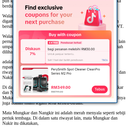
pun kenal dan tahu akan kedua malaikat ini. Sebab itulah mereka
berdua dinamakan Mungkar dan Nakir.
Walau bagaimana pun keadaan kedua orang malaikat ini dapat
digambarkan juga oleh ulama-ulama yang jiwa mereka suci dan
bersih yang mana mereka itu sentiasa dalam pimpinan Allah SWT.
Walau pun kedua malaikat malaikat Mungkar dan Nakir tidak
pernah dilihat oleh sesiapa pun, tidak seperti malaikat- malaikat lain
umpamanya Jibril dan Mikail yang mana kedua mereka itu pernah
dilihat oleh Rasulullah malah Jibril,
adalah yang selalu bertemu dengan Rasulullah sama ada dalam
rupanya yang asal mahupun dalam rupa menyamar, namun ada
riwayat-riwayat hadis yang menggambarkan keadaan Mungkar dan
Nakir itu.
Di dalam satu riwayat hadis menceritakan bahawa muka Mungkar
dan Nakir ini adalah amat hitam dan legam lagi kebiru-biruan.
Mukanya itu adalah terlalu besar dan lebar. Selain dari itu, jasadnya
juga adalah hitam legam serta kebiru-biruan.
Mata Mungkar dan Nangkir ini adalah merah menyala seperti sebiji
periuk tembaga. Di dalam satu riwayat lain, mata Mungkar dan
Nakir itu dikatakan,