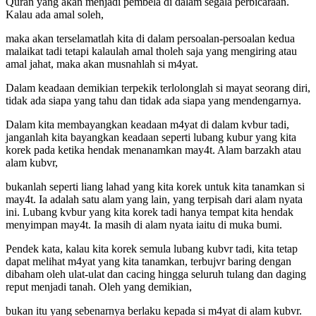
Quran yang akan menjadi pembela di dalam segala perbicaraan.
Kalau ada amal soleh,
maka akan terselamatlah kita di dalam persoalan-persoalan kedua
malaikat tadi tetapi kalaulah amal tholeh saja yang mengiring atau
amal jahat, maka akan musnahlah si m4yat.
Dalam keadaan demikian terpekik terlolonglah si mayat seorang diri,
tidak ada siapa yang tahu dan tidak ada siapa yang mendengarnya.
Dalam kita membayangkan keadaan m4yat di dalam kvbur tadi,
janganlah kita bayangkan keadaan seperti lubang kubur yang kita
korek pada ketika hendak menanamkan may4t. Alam barzakh atau
alam kubvr,
bukanlah seperti liang lahad yang kita korek untuk kita tanamkan si
may4t. Ia adalah satu alam yang lain, yang terpisah dari alam nyata
ini. Lubang kvbur yang kita korek tadi hanya tempat kita hendak
menyimpan may4t. Ia masih di alam nyata iaitu di muka bumi.
Pendek kata, kalau kita korek semula lubang kubvr tadi, kita tetap
dapat melihat m4yat yang kita tanamkan, terbujvr baring dengan
dibaham oleh ulat-ulat dan cacing hingga seluruh tulang dan daging
reput menjadi tanah. Oleh yang demikian,
bukan itu yang sebenarnya berlaku kepada si m4yat di alam kubvr.