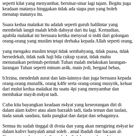
seperti kilat yang menyambar, bersinar-sinar lagi tajam. Begitu juga
keadaan matanya hinggakan tidak ada siapa pun yang boleh
menatap matanya itu.
Suara kedua malaikat itu adalah seperti guruh halilintar yang
membelah langit malah lebih dahsyat dari itu lagi. Kemudian,
apabila malaikat ini bersuara ketika menyoal si m4ti dari golongan
orang-orang yang muslim tetapi derhaka kepada Allah seperti orang,
yang mengaku muslim tetapi tidak sembahyang, tidak puasa, tidak
bersedekah, tidak naik haji bila cukup syarat, tidak mahu
menunaikan perintah-perintah Tuhan malah melakukan larangan-
larangan Tuhan seperti minum ar4k, main jvdi, bergaul bebas,
b3rzina, mendedah aurat dan lain-lainnya dan juga bersuara kepada
orang-orang munafik, orang k4fir serta orang-orang musyrik, keluar
dari mulut kedua malaikat itu suatu 4pi yang menyambar dan
membakar may4t-m4yat tadi.
Cuba kita bayangkan keadaan m4yat yang keseorangan diri di
dalam alam kubvr atau alam barzakh tadi, tiada teman dan taulan,
tiada sanak saudara, tiada pangkat dan darjat dan sebagainya.
Semua itu sudah tinggal di dvnia dan yang akan mengiring m4yat ke
dalam kubvr hanyalah amal soleh . amal ibadah dan bacaan al-