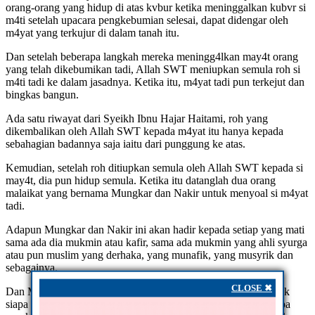
orang-orang yang hidup di atas kvbur ketika meninggalkan kubvr si
m4ti setelah upacara pengkebumian selesai, dapat didengar oleh
m4yat yang terkujur di dalam tanah itu.
Dan setelah beberapa langkah mereka meningg4lkan may4t orang
yang telah dikebumikan tadi, Allah SWT meniupkan semula roh si
m4ti tadi ke dalam jasadnya. Ketika itu, m4yat tadi pun terkejut dan
bingkas bangun.
Ada satu riwayat dari Syeikh Ibnu Hajar Haitami, roh yang
dikembalikan oleh Allah SWT kepada m4yat itu hanya kepada
sebahagian badannya saja iaitu dari punggung ke atas.
Kemudian, setelah roh ditiupkan semula oleh Allah SWT kepada si
may4t, dia pun hidup semula. Ketika itu datanglah dua orang
malaikat yang bernama Mungkar dan Nakir untuk menyoal si m4yat
tadi.
Adapun Mungkar dan Nakir ini akan hadir kepada setiap yang mati
sama ada dia mukmin atau kafir, sama ada mukmin yang ahli syurga
atau pun muslim yang derhaka, yang munafik, yang musyrik dan
sebagainya.
CLOSE ✖
Dan Mungkar dan Nakir ini ialah dua orang malaikat yang tidak
siapa pun pernah melihat rupanya. Dengan sebab itu, tidak siapa