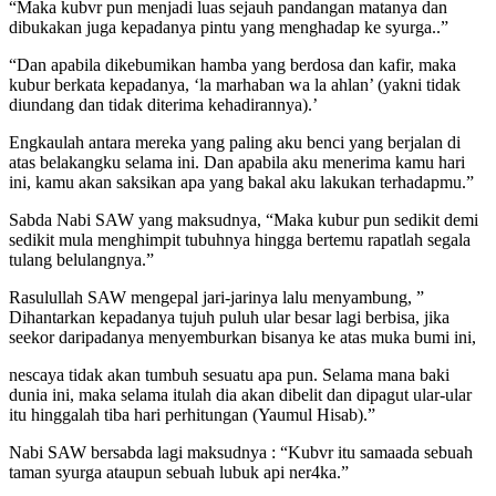
“Maka kubvr pun menjadi luas sejauh pandangan matanya dan
dibukakan juga kepadanya pintu yang menghadap ke syurga..”
“Dan apabila dikebumikan hamba yang berdosa dan kafir, maka
kubur berkata kepadanya, ‘la marhaban wa la ahlan’ (yakni tidak
diundang dan tidak diterima kehadirannya).’
Engkaulah antara mereka yang paling aku benci yang berjalan di
atas belakangku selama ini. Dan apabila aku menerima kamu hari
ini, kamu akan saksikan apa yang bakal aku lakukan terhadapmu.”
Sabda Nabi SAW yang maksudnya, “Maka kubur pun sedikit demi
sedikit mula menghimpit tubuhnya hingga bertemu rapatlah segala
tulang belulangnya.”
Rasulullah SAW mengepal jari-jarinya lalu menyambung, ”
Dihantarkan kepadanya tujuh puluh ular besar lagi berbisa, jika
seekor daripadanya menyemburkan bisanya ke atas muka bumi ini,
nescaya tidak akan tumbuh sesuatu apa pun. Selama mana baki
dunia ini, maka selama itulah dia akan dibelit dan dipagut ular-ular
itu hinggalah tiba hari perhitungan (Yaumul Hisab).”
Nabi SAW bersabda lagi maksudnya : “Kubvr itu samaada sebuah
taman syurga ataupun sebuah lubuk api ner4ka.”