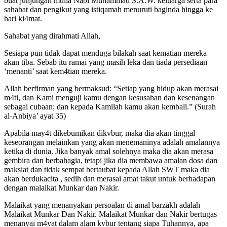
buat junjungan mulia Nabi Muhammad S.A.W. keluarga serta para
sahabat dan pengikut yang istiqamah menuruti baginda hingga ke
hari ki4mat.
Sahabat yang dirahmati Allah,
Sesiapa pun tidak dapat menduga bilakah saat kematian mereka
akan tiba. Sebab itu ramai yang masih leka dan tiada persediaan
‘menanti’ saat kem4tian mereka.
Allah berfirman yang bermaksud: “Setiap yang hidup akan merasai
m4ti, dan Kami menguji kamu dengan kesusahan dan kesenangan
sebagai cubaan; dan kepada Kamilah kamu akan kembali.” (Surah
al-Anbiya’ ayat 35)
Apabila may4t dikebumikan dikvbur, maka dia akan tinggal
keseorangan melainkan yang akan menemaninya adalah amalannya
ketika di dunia. Jika banyak amal solehnya maka dia akan merasa
gembira dan berbahagia, tetapi jika dia membawa amalan dosa dan
maksiat dan tidak sempat bertaubat kepada Allah SWT maka dia
akan berdukacita , sedih dan merasai amat takut untuk berhadapan
dengan malaikat Munkar dan Nakir.
Malaikat yang menanyakan persoalan di amal barzakh adalah
Malaikat Munkar Dan Nakir. Malaikat Munkar dan Nakir bertugas
menanyai m4yat dalam alam kvbur tentang siapa Tuhannya, apa