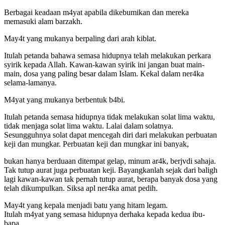
Berbagai keadaan m4yat apabila dikebumikan dan mereka
memasuki alam barzakh.
May4t yang mukanya berpaling dari arah kiblat.
Itulah petanda bahawa semasa hidupnya telah melakukan perkara
syirik kepada Allah. Kawan-kawan syirik ini jangan buat main-
main, dosa yang paling besar dalam Islam. Kekal dalam ner4ka
selama-lamanya.
M4yat yang mukanya berbentuk b4bi.
Itulah petanda semasa hidupnya tidak melakukan solat lima waktu,
tidak menjaga solat lima waktu. Lalai dalam solatnya.
Sesungguhnya solat dapat mencegah diri dari melakukan perbuatan
keji dan mungkar. Perbuatan keji dan mungkar ini banyak,
bukan hanya berduaan ditempat gelap, minum ar4k, berjvdi sahaja.
Tak tutup aurat juga perbuatan keji. Bayangkanlah sejak dari baligh
lagi kawan-kawan tak pernah tutup aurat, berapa banyak dosa yang
telah dikumpulkan. Siksa apl ner4ka amat pedih.
May4t yang kepala menjadi batu yang hitam legam.
Itulah m4yat yang semasa hidupnya derhaka kepada kedua ibu-
bapa.