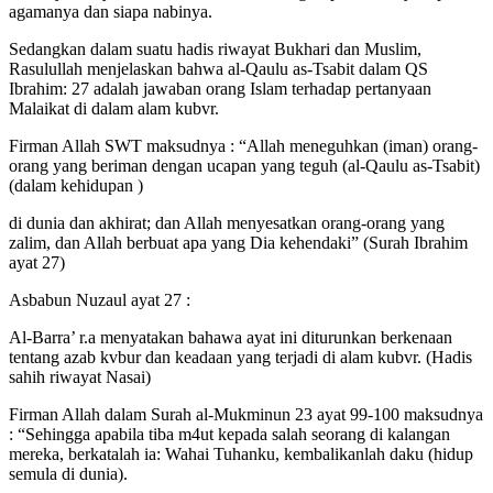
agamanya dan siapa nabinya.
Sedangkan dalam suatu hadis riwayat Bukhari dan Muslim,
Rasulullah menjelaskan bahwa al-Qaulu as-Tsabit dalam QS
Ibrahim: 27 adalah jawaban orang Islam terhadap pertanyaan
Malaikat di dalam alam kubvr.
Firman Allah SWT maksudnya : “Allah meneguhkan (iman) orang-
orang yang beriman dengan ucapan yang teguh (al-Qaulu as-Tsabit)
(dalam kehidupan )
di dunia dan akhirat; dan Allah menyesatkan orang-orang yang
zalim, dan Allah berbuat apa yang Dia kehendaki” (Surah Ibrahim
ayat 27)
Asbabun Nuzaul ayat 27 :
Al-Barra’ r.a menyatakan bahawa ayat ini diturunkan berkenaan
tentang azab kvbur dan keadaan yang terjadi di alam kubvr. (Hadis
sahih riwayat Nasai)
Firman Allah dalam Surah al-Mukminun 23 ayat 99-100 maksudnya
: “Sehingga apabila tiba m4ut kepada salah seorang di kalangan
mereka, berkatalah ia: Wahai Tuhanku, kembalikanlah daku (hidup
semula di dunia).