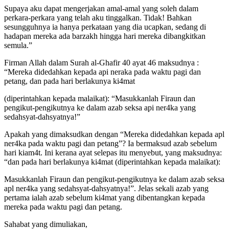
Supaya aku dapat mengerjakan amal-amal yang soleh dalam
perkara-perkara yang telah aku tinggalkan. Tidak! Bahkan
sesungguhnya ia hanya perkataan yang dia ucapkan, sedang di
hadapan mereka ada barzakh hingga hari mereka dibangkitkan
semula.”
Firman Allah dalam Surah al-Ghafir 40 ayat 46 maksudnya :
“Mereka didedahkan kepada api neraka pada waktu pagi dan
petang, dan pada hari berlakunya ki4mat
(diperintahkan kepada malaikat): “Masukkanlah Firaun dan
pengikut-pengikutnya ke dalam azab seksa api ner4ka yang
sedahsyat-dahsyatnya!”
Apakah yang dimaksudkan dengan “Mereka didedahkan kepada apl
ner4ka pada waktu pagi dan petang”? Ia bermaksud azab sebelum
hari kiam4t. Ini kerana ayat selepas itu menyebut, yang maksudnya:
“dan pada hari berlakunya ki4mat (diperintahkan kepada malaikat):
Masukkanlah Firaun dan pengikut-pengikutnya ke dalam azab seksa
apl ner4ka yang sedahsyat-dahsyatnya!”. Jelas sekali azab yang
pertama ialah azab sebelum ki4mat yang dibentangkan kepada
mereka pada waktu pagi dan petang.
Sahabat yang dimuliakan,