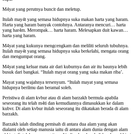
M4yat yang perutnya buncit dan meletup.
Itulah may4t yang semasa hidupnya suka makan harta yang haram.
Harta yang haram banyak contohnya. Antaranya mencuri… harta
yang har4m. Merompak… harta haram. Melesapkan duit kawan…
harta yang haram.
M4yat yang kukunya mengcengkam dan meliliti seluruh tubuhnya.
Itulah may4t yang semasa hidupnya suka berkelahi, mengata orang
dan mengumpat orang.
M4yat yang keluar mata air dari kuburnya dan air itu baunya lebih
busuk dari bangkai. “Itulah mayat orang yang suka makan riba’.
Mayat yang wajahnya tersenyum. “Itulah mayat yang semasa
hidupnya berilmu dan beramal soleh.
Peristiwa di alam kvbur atau di alam barzakh bermula apabila
seseorang itu telah m4ti dan kemudiannya dimasukkan ke dalam
kubvr. Di alam kvbur itulah seseorang itu dikatakan berada di alam
barzakh.
Barzakh ialah dinding pemisah di antara dua alam yang akan
dialami oleh setiap manusia iaitu di antara alam dunia dengan alam