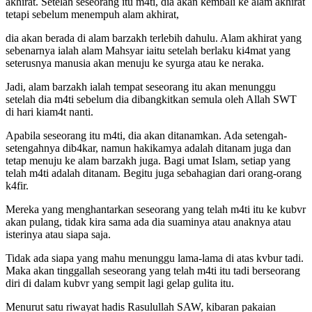
akhirat. Setelah seseorang itu m4ti, dia akan kembali ke alam akhirat
tetapi sebelum menempuh alam akhirat,
dia akan berada di alam barzakh terlebih dahulu. Alam akhirat yang
sebenarnya ialah alam Mahsyar iaitu setelah berlaku ki4mat yang
seterusnya manusia akan menuju ke syurga atau ke neraka.
Jadi, alam barzakh ialah tempat seseorang itu akan menunggu
setelah dia m4ti sebelum dia dibangkitkan semula oleh Allah SWT
di hari kiam4t nanti.
Apabila seseorang itu m4ti, dia akan ditanamkan. Ada setengah-
setengahnya dib4kar, namun hakikamya adalah ditanam juga dan
tetap menuju ke alam barzakh juga. Bagi umat Islam, setiap yang
telah m4ti adalah ditanam. Begitu juga sebahagian dari orang-orang
k4fir.
Mereka yang menghantarkan seseorang yang telah m4ti itu ke kubvr
akan pulang, tidak kira sama ada dia suaminya atau anaknya atau
isterinya atau siapa saja.
Tidak ada siapa yang mahu menunggu lama-lama di atas kvbur tadi.
Maka akan tinggallah seseorang yang telah m4ti itu tadi berseorang
diri di dalam kubvr yang sempit lagi gelap gulita itu.
Menurut satu riwayat hadis Rasulullah SAW, kibaran pakaian