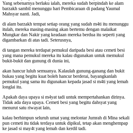
Yang sebenarnya berlaku ialah, mereka sudah berpindah ke alam
barzakh sambil menunggu hari Pembicaraan di padang Yaumal
Mahsyar nanti. Jadi,
di alam barzakh tempat setiap orang yang sudah m4ti itu menunggu
itulah, mereka masing-masing akan bertemu dengan malaikat
Mungkar dan Nakir yang keadaan mereka berdua itu seperti yang
digambarkan di atas tadi. Seterusnya,
di tangan mereka terdapat pemukul daripada besi atau cemeti besi
yang mana pemukul mereka itu kalau digunakan untuk memukul
bukit-bukit dan gunung di dunia ini,
akan hancur luluh semuanya. Kalaulah gunung-ganang dan bukit
bukau yang begitu kuat boleh hancur berderai, bayangkanlah
pemukul yang sama itu digunakan kepada jasad si m4ti yang lemah
longlai itu.
Apakah daya upaya si m4yat tadi untuk mempertahankan dirinya.
Tidak ada daya upaya. Cemeti besi yang begitu dahsyat yang
menurut satu riwayat lain,
kalau berhimpun seluruh umat yang melontar Jumrah di Mina sekali
pun cemeti itu tidak terdaya untuk dipikul, tetap akan menghempap
ke jasad si may4t yang lemah dan kerdil tadi.