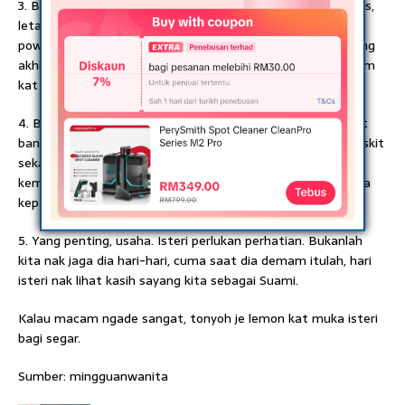
3. Buatkan bubur nasi. Kacang goreng pedas je. Basuh beras,
letak air, buka api, tunggu sampai nasi menjadi bubur. Nak
power, letak isi ayam, daging ke, sayur karot skit. Atau paling
akhir atau paling malas, sila ke Mcd dan beli saja bubur ayam
kat situ.
4. Buat air penyejuk badan. Rebus Barli. Beli kat speedmart
banyak. 60sen je sebungkus. Rebus dan ambil air, buh gula skit
sekali dengan lemon. Lagi rajin buh gula batu, kurma cina,
kembang semangkuk. Minum suam-suam, insyaAllah segala
kepanasan akan keluar.
5. Yang penting, usaha. Isteri perlukan perhatian. Bukanlah
kita nak jaga dia hari-hari, cuma saat dia demam itulah, hari
isteri nak lihat kasih sayang kita sebagai Suami.
Kalau macam ngade sangat, tonyoh je lemon kat muka isteri
bagi segar.
Sumber: mingguanwanita