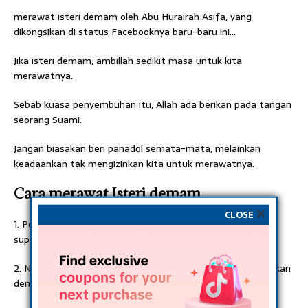
merawat isteri demam oleh Abu Hurairah Asifa, yang
dikongsikan di status Facebooknya baru-baru ini…
Jika isteri demam, ambillah sedikit masa untuk kita
merawatnya.
Sebab kuasa penyembuhan itu, Allah ada berikan pada tangan
seorang Suami.
Jangan biasakan beri panadol semata-mata, melainkan
keadaankan tak mengizinkan kita untuk merawatnya.
Cara merawat Isteri demam
CLOSE
1. Pegang kepalanya, baca Al Fatihah dan niatkan untuk
supaya Allah buangkan bisa badannya serta panasnya.
2. Niatkan juga moga Allah ampunkan dosanya. Allah surutkan
demamnya. Buat dengan penuh kasih sayang.