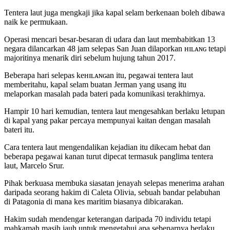
Tentera laut juga mengkaji jika kapal selam berkenaan boleh dibawa
naik ke permukaan.
Operasi mencari besar-besaran di udara dan laut membabitkan 13
negara dilancarkan 48 jam selepas San Juan dilaporkan ʜɪʟᴀɴɢ tetapi
majoritinya menarik diri sebelum hujung tahun 2017.
Beberapa hari selepas keʜɪʟᴀɴɢan itu, pegawai tentera laut
memberitahu, kapal selam buatan Jerman yang usang itu
melaporkan masalah pada bateri pada komunikasi terakhirnya.
Hampir 10 hari kemudian, tentera laut mengesahkan berlaku letupan
di kapal yang pakar percaya mempunyai kaitan dengan masalah
bateri itu.
Cara tentera laut mengendalikan kejadian itu dikecam hebat dan
beberapa pegawai kanan turut dipecat termasuk panglima tentera
laut, Marcelo Srur.
Pihak berkuasa membuka siasatan jenayah selepas menerima arahan
daripada seorang hakim di Caleta Olivia, sebuah bandar pelabuhan
di Patagonia di mana kes maritim biasanya dibicarakan.
Hakim sudah mendengar keterangan daripada 70 individu tetapi
mahkamah masih jauh untuk mengetahui apa sebenarnya berlaku