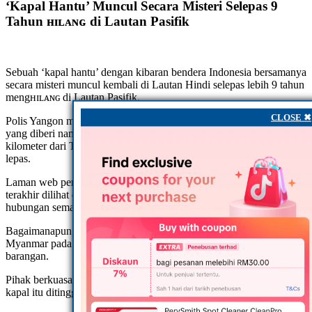
‘Kapal Hantu’ Muncul Secara Misteri Selepas 9
Tahun ʜɪʟᴀɴɢ di Lautan Pasifik
Sebuah ‘kapal hantu’ dengan kibaran bendera Indonesia bersamanya
secara misteri muncul kembali di Lautan Hindi selepas lebih 9 tahun
mengʜɪʟᴀɴɢ di Lautan Pasifik.
CLOSE ✖
Polis Yangon mengesahkan pada hari Jumaat lalu bahawa kapal
yang diberi nama ‘Sam Ratulangi PB1600’ itu telah terbiar 11
kilometer dari Teluk Martaban ketika ditemui oleh nelayan minggu
lepas.
Laman web pengesanan kapal, MarineTime melaporkan lokasi
terakhir dilihat di perairan Taiwan pada 2009 sebelum terputus
hubungan semasa berlayar keluar dari negara tersebut.
Bagaimanapun, kapal terbabit tiba-tiba muncul diperairan selatan
Myanmar pada 30 Ogos lalu tanpa penghuni serta sebarang
barangan.
Pihak berkuasa tentera laut yang menyiasat memberitahu bahawa
kapal itu ditinggalkan kerana kru kapal terjebak dalam cuaca buruk.