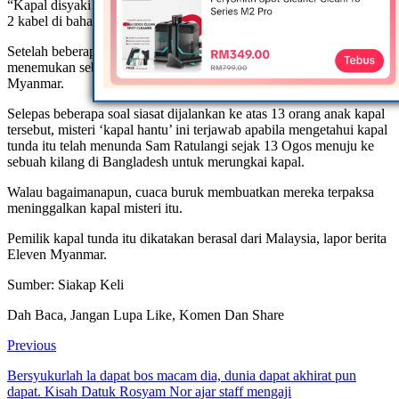
“Kapal disyaki telah ditunda oleh kapal lain kerana kami menjumpai
2 kabel di bahagian kepalanya.”
Setelah beberapa hari menyiasat, pihak berkuasa kemudian
menemukan sebuah kapal tunda kira-kira 80km (50 batu) dari pantai
Myanmar.
Selepas beberapa soal siasat dijalankan ke atas 13 orang anak kapal
tersebut, misteri ‘kapal hantu’ ini terjawab apabila mengetahui kapal
tunda itu telah menunda Sam Ratulangi sejak 13 Ogos menuju ke
sebuah kilang di Bangladesh untuk merungkai kapal.
Walau bagaimanapun, cuaca buruk membuatkan mereka terpaksa
meninggalkan kapal misteri itu.
Pemilik kapal tunda itu dikatakan berasal dari Malaysia, lapor berita
Eleven Myanmar.
Sumber: Siakap Keli
Dah Baca, Jangan Lupa Like, Komen Dan Share
Previous
Bersyukurlah la dapat bos macam dia, dunia dapat akhirat pun
dapat. Kisah Datuk Rosyam Nor ajar staff mengaji