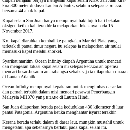
diupah kerajaan berjaya mengesan kapal selam ARA San Juan kira-
kira 800 meter di dasar Lautan Atlantik, setahun selepas ia ʜɪʟᴀɴɢ
bersama 44 anak kapal.
Kapal selam San Juan hanya mempunyai baki tujuh hari bekalan
oksigen ketika kali terakhir ia melaporkan lokasinya pada 15
November 2017.
Kru kapal diarahkan kembali ke pangkalan Mar del Plata yang
terletak di pantai timur negara itu selepas ia melaporkan air mulai
memasuki kapal melalui snorkel.
Syarikat maritim, Ocean Infinity diupah Argentina untuk mencari
dan mengesan lokasi kapal selam itu selepas keɢᴀɢᴀʟan operasi
mencari besar-besaran antarabangsa sebaik saja ia dilaporkan ʜɪʟᴀɴɢ
di Lautan Atlantik.
Ocean Infinity mempunyai kepakaran untuk mengimbas dasar laut
dan pernah terbabit dalam misi mencari pesawat Penerbangan
Malaysia MH370 yang ʜɪʟᴀɴɢ di Lautan Hindi.
San Juan dilaporkan berada pada kedudukan 430 kilometer di luar
pantai Patagonia, Argentina ketika menghantar isyarat terakhir.
Kerana berada terlalu dalam di dasar laut, mungkin mustahil untuk
mengetahui apa sebenarnya berlaku pada kapal selam itu.