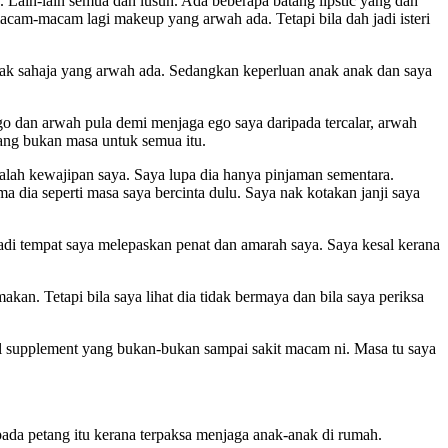
. Lain-lain semua dah lusuh. Ada beberapa batang lipstic yang dah
macam-macam lagi makeup yang arwah ada. Tetapi bila dah jadi isteri
otak sahaja yang arwah ada. Sedangkan keperluan anak anak dan saya
o dan arwah pula demi menjaga ego saya daripada tercalar, arwah
rang bukan masa untuk semua itu.
adalah kewajipan saya. Saya lupa dia hanya pinjaman sementara.
 dia seperti masa saya bercinta dulu. Saya nak kotakan janji saya
adi tempat saya melepaskan penat dan amarah saya. Saya kesal kerana
kan. Tetapi bila saya lihat dia tidak bermaya dan bila saya periksa
l supplement yang bukan-bukan sampai sakit macam ni. Masa tu saya
 pada petang itu kerana terpaksa menjaga anak-anak di rumah.