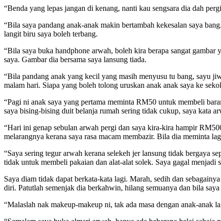
“Benda yang lepas jangan di kenang, nanti kau sengsara dia dah perg
“Bila saya pandang anak-anak makin bertambah kekesalan saya bang. 
langit biru saya boleh terbang.
“Bila saya buka handphone arwah, boleh kira berapa sangat gambar
saya. Gambar dia bersama saya lansung tiada.
“Bila pandang anak yang kecil yang masih menyusu tu bang, sayu ji
malam hari. Siapa yang boleh tolong uruskan anak anak saya ke sekola
“Pagi ni anak saya yang pertama meminta RM50 untuk membeli barang b
saya bising-bising duit belanja rumah sering tidak cukup, saya kata a
“Hari ini genap sebulan arwah pergi dan saya kira-kira hampir RM50
melarangnya kerana saya rasa macam membazir. Bila dia meminta lagi
“Saya sering tegur arwah kerana selekeh jer lansung tidak bergaya se
tidak untuk membeli pakaian dan alat-alat solek. Saya gagal menjadi 
Saya diam tidak dapat berkata-kata lagi. Marah, sedih dan sebagain
diri. Patutlah semenjak dia berkahwin, hilang semuanya dan bila sa
“Malaslah nak makeup-makeup ni, tak ada masa dengan anak-anak la