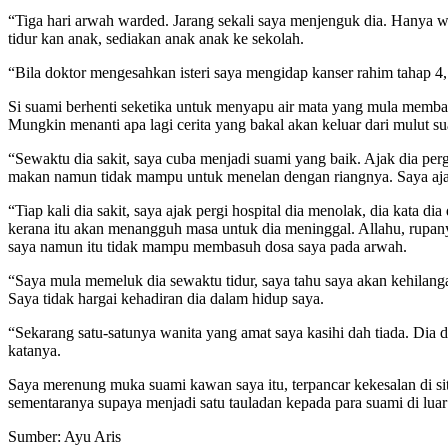
“Tiga hari arwah warded. Jarang sekali saya menjenguk dia. Hanya 
tidur kan anak, sediakan anak anak ke sekolah.
“Bila doktor mengesahkan isteri saya mengidap kanser rahim tahap 4
Si suami berhenti seketika untuk menyapu air mata yang mula memba
Mungkin menanti apa lagi cerita yang bakal akan keluar dari mulut s
“Sewaktu dia sakit, saya cuba menjadi suami yang baik. Ajak dia per
makan namun tidak mampu untuk menelan dengan riangnya. Saya ajak b
“Tiap kali dia sakit, saya ajak pergi hospital dia menolak, dia kata d
kerana itu akan menangguh masa untuk dia meninggal. Allahu, rupan
saya namun itu tidak mampu membasuh dosa saya pada arwah.
“Saya mula memeluk dia sewaktu tidur, saya tahu saya akan kehilan
Saya tidak hargai kehadiran dia dalam hidup saya.
“Sekarang satu-satunya wanita yang amat saya kasihi dah tiada. Dia 
katanya.
Saya merenung muka suami kawan saya itu, terpancar kekesalan di sit
sementaranya supaya menjadi satu tauladan kepada para suami di lua
Sumber: Ayu Aris