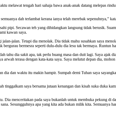
waktu melawat tengah hari sahaja bawa anak-anak datang melepas rind
, semuanya dah terlambat kerana ianya telah merebak sepenuhnya,” kat
sahi pipi. Secawan teh yang dihidangkan langsung tidak berusik. Sua
uami kawan saya.
gi jalan-jalan. Tetapi dia menolak. Dia tidak mahu susahkan saya men
ergurau bermesra seperti dulu-dulu dia lesu tak bermaya. Runtun hati
ia dah tahu dia sakit apa, tak perlu buang masa dan duit lagi. Saya ajak
ya arwah terasa dengan kata-kata saya. Saya melutut depan dia, moh
gan dia dan waktu itu makin hampir. Sumpah demi Tuhan saya sayangkan
dah tinggalkam saya bersama jutaan kenangan dan kisah suka duka kami
u. Dia menceritakan pada saya bukanlah untuk membuka pekung di dada, 
r sana. Sesungguhnya apa yang kita ada bukan milik kita. Semuanya ha