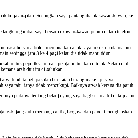
nak berjalan-jalan. Sedangkan saya pantang diajak kawan-kawan, ke
 Sedangkan gambar saya bersama kawan-kawan penuh dalam telefon
skan masa bersama boleh membuatkan anak saya tu susu pada malam
ain sehingga jam 3 ke 4 pagi kalau dia tidak mahu tidur.
rkah untuk peperiksaan mata pelajaran tu akan ditolak. Selama ini
kemana arah duit itu di salurkan.
 arwah minta beli pakaian baru atau barang make up, saya
h saya tahu ianya tidak mencukupi. Baiknya arwah kerana dia patuh.
bertanya padanya tentang belanja yang saya bagi selama ini cukup atau
n bujang-bujang dulu memang cantik, bergaya dan pandai menghiaskan