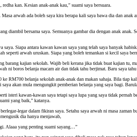
i, redha kan. Kesian anak-anak kau,” suami saya bersuara.
Masa arwah ada boleh saya kira berapa kali saya bawa dia dan anak a
 yang diambil bersama saya. Semuanya gambar dia dengan anak anak.
wa saya. Siapa antara kawan kawan saya yang telah saya banyak habi
h seperti arwah uruskan. Siapa yang boleh temankan si kecil saya berm
arang kajian sekolah. Wajib beli kerana jika tidak buat kajian tu, ma
rwah ni boros belanja macam air dan tidak tahu berjimat. Baru saya tahu 
0 ke RM700 belanja sekolah anak-anak dan makan sahaja. Bila tiap kali
 saya akan mula mengungkit pemberian belanja yang saya bagi. Barula
perti isteri kawan-kawan saya tetapi saya lupa yang saya tidak pernah 
suami yang baik,” katanya.
ya berlegar-legar dalam fikiran saya. Setahu saya arwah ni masa zama
ya mengusik dia hanya menjawab,
CLOSE ✖
gi. Alaaa yang penting suami sayang…”