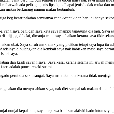
aian yang baru, itu pun seingat saya dibeli masa nak raya tahun lepas
ecil arwah ada pelbagai jenis lipstik, pelbagai jenis bedak muka dan 
bukan makin berkurang namun makin bertambah.
iga beg besar pakaian semuanya cantik-cantik dan hari ini hanya sek
a yang saya bagi dan saya kata saya mampu tanggung dia lagi. Saya eg
ia dijaga, dibelai, dimanja tetapi saya abaikan kerana saya fikir seka
 makan ubat. Saya suruh anak-anak yang picitkan tetapi saya lupa itu 
. Andainya dipulangkan dia kembali saya nak habiskan masa saya bersama
steri saya.
hatian dan kasih sayang saya. Saya kesal kerana selama ini arwah menj
isteri adalah punca rezeki suami.
gadu perut dia sakit sangat. Saya marahkan dia kerana tidak menjaga ma
engatakan dia menyusahkan saya, nak diet sampai tak makan dan ambi
njal-nunjal kepala dia, saya terpaksa batalkan aktiviti badminton saya