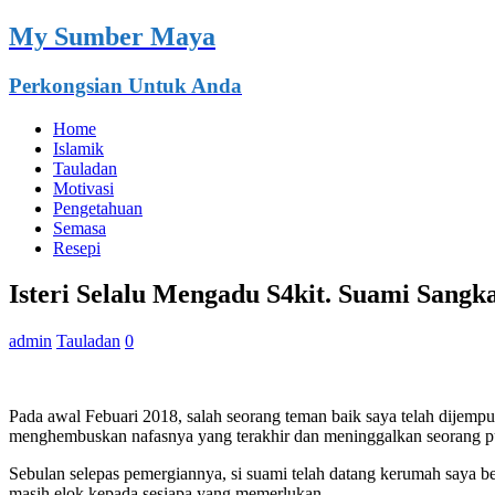
My Sumber Maya
Perkongsian Untuk Anda
Home
Islamik
Tauladan
Motivasi
Pengetahuan
Semasa
Resepi
Isteri Selalu Mengadu S4kit. Suami Sangk
admin
Tauladan
0
Pada awal Febuari 2018, salah seorang teman baik saya telah dijemput
menghembuskan nafasnya yang terakhir dan meninggalkan seorang put
Sebulan selepas pemergiannya, si suami telah datang kerumah saya b
masih elok kepada sesiapa yang memerlukan.