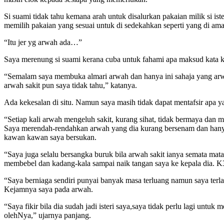
Si suami tidak tahu kemana arah untuk disalurkan pakaian milik si i
memilih pakaian yang sesuai untuk di sedekahkan seperti yang di aman
“Itu jer yg arwah ada…”
Saya merenung si suami kerana cuba untuk fahami apa maksud kata kat
“Semalam saya membuka almari arwah dan hanya ini sahaja yang arwa
arwah sakit pun saya tidak tahu,” katanya.
Ada kekesalan di situ. Namun saya masih tidak dapat mentafsir apa y
“Setiap kali arwah mengeluh sakit, kurang sihat, tidak bermaya dan
Saya merendah-rendahkan arwah yang dia kurang bersenam dan hanya 
kawan kawan saya bersukan.
“Saya juga selalu bersangka buruk bila arwah sakit ianya semata ma
membebel dan kadang-kala sampai naik tangan saya ke kepala dia. K
“Saya berniaga sendiri punyai banyak masa terluang namun saya ter
Kejamnya saya pada arwah.
“Saya fikir bila dia sudah jadi isteri saya,saya tidak perlu lagi unt
olehNya,” ujarnya panjang.