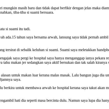
steri mungkin masih baru dan tidak dapat berfikir dengan jelas maka 
ahkan, tiba-tiba si suami bersuara.
a si suami itu tadi.
h ada.15 tahun saya bersama arwah, lansung saya tidak pernah ambil 
ang tersirat di sebalik keluhan si suami. Suami saya meletakkan handp
 mengajak saya pergi ke hospital saya hanya menganggap ianya pekara
tahu makan jer sedangkan saya aktif bersukan dan tak salah kiranya
ta alasan untuk makan luar kerana malas masak. Lalu bangun juga dia
3jamnya saya.
lalu berkira untuk membawa arwah ke hospital kerana saya takut akan
uk mengambil hati dia seperti masa bercinta dulu. Namun saya lupa dia ha