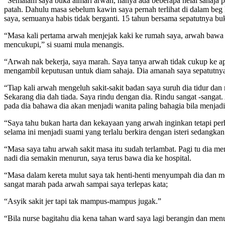
“Semalam saya buka almari arwah, hanya ada beberapa helai sahaja pak
patah. Dahulu masa sebelum kawin saya pernah terlihat di dalam beg k
saya, semuanya habis tidak berganti. 15 tahun bersama sepatutnya 
“Masa kali pertama arwah menjejak kaki ke rumah saya, arwah bawa t
mencukupi,” si suami mula menangis.
“Arwah nak bekerja, saya marah. Saya tanya arwah tidak cukup ke ap
mengambil keputusan untuk diam sahaja. Dia amanah saya sepatutnya d
“Tiap kali arwah mengeluh sakit-sakit badan saya suruh dia tidur dan
Sekarang dia dah tiada. Saya rindu dengan dia. Rindu sangat -sangat
pada dia bahawa dia akan menjadi wanita paling bahagia bila menjadi i
“Saya tahu bukan harta dan kekayaan yang arwah inginkan tetapi per
selama ini menjadi suami yang terlalu berkira dengan isteri sedangkan 
“Masa saya tahu arwah sakit masa itu sudah terlambat. Pagi tu dia men
nadi dia semakin menurun, saya terus bawa dia ke hospital.
“Masa dalam kereta mulut saya tak henti-henti menyumpah dia dan m
sangat marah pada arwah sampai saya terlepas kata;
“Asyik sakit jer tapi tak mampus-mampus jugak.”
“Bila nurse bagitahu dia kena tahan ward saya lagi berangin dan menu