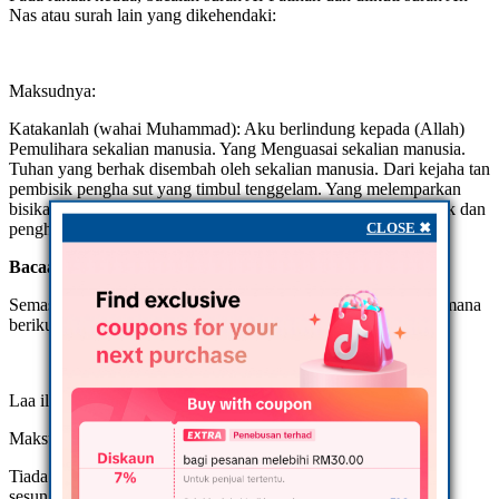
Nas atau surah lain yang dikehendaki:
Maksudnya:
Katakanlah (wahai Muhammad): Aku berlindung kepada (Allah)
Pemulihara sekalian manusia. Yang Menguasai sekalian manusia.
Tuhan yang berhak disembah oleh sekalian manusia. Dari kejaha tan
pembisik pengha sut yang timbul tenggelam. Yang melemparkan
bisikan dan hasu tannya ke dalam hati manusia. (Iaitu pembi sik dan
CLOSE ✖
pengha sut) dari kalangan ji n dan manusia
Bacaan Dalam Sujud Akhir
Semasa sujud akhir sebelum tahiyat akhir, ucapkanlah sebagaimana
berikut sebanyak 40 kali:
Laa ilaaha illa anta subhanaka inni kuntu minazzolimin
Maksudnya:
Tiada Tuhan melainkan Engkau, Ya Allah! Maha Suci Engkau,
sesungguhnya aku daripada golongan orang-orang yang zalim.