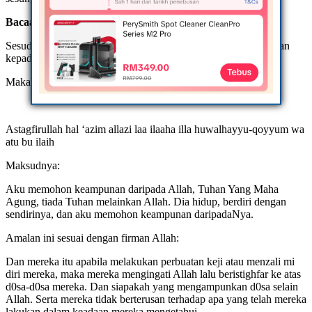
Bacaan Selepas Memberi Salam
Sesudah salam, perbanyakkan istigfar dan memohon keampunan
kepada Allah (sambil menyesali d0sa-d0sa yang dilakukan)
Maka ucapkanlah istigfar berulang kali:
Astagfirullah hal ‘azim allazi laa ilaaha illa huwalhayyu-qoyyum wa
atu bu ilaih
Maksudnya:
Aku memohon keampunan daripada Allah, Tuhan Yang Maha
Agung, tiada Tuhan melainkan Allah. Dia hidup, berdiri dengan
sendirinya, dan aku memohon keampunan daripadaNya.
Amalan ini sesuai dengan firman Allah:
Dan mereka itu apabila melakukan perbuatan keji atau menzali mi
diri mereka, maka mereka mengingati Allah lalu beristighfar ke atas
d0sa-d0sa mereka. Dan siapakah yang mengampunkan d0sa selain
Allah. Serta mereka tidak berterusan terhadap apa yang telah mereka
lakukan dalam keadaan mereka mengetahui.