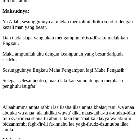
fuu rur-rahim
Maksudnya:
Ya Allah, sesungguhnya aku telah menzalimi diriku sendiri dengan
kezali man yang besar.
Dan tiada siapa yang akan mengampuni d0sa-d0saku melainkan
Engkau.
Maka ampunilah aku dengan keampunan yang besar daripada
sisiMu.
Sesungguhnya Engkau Maha Pengampun lagi Maha Pengasih.
Selepas selesai berdoa, maka lakukan sujud dengan membaca
penghulu istigfar:
Allaahumma annta rabbii laa ilaaha illaa annta khalaq-tanii wa anaa
abduka wa anaa ‘ala ahdika wawa’ dika maas-tatha-tu a-uudzu-bika
min syarrimaa shana-tu abuu-u laka bini’matika alayya wa abuu-u
bidzanmmbi fagh-fir-lii fa-innahu laa yagh-firudz-dzunuuba illaa
annta