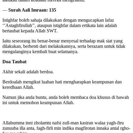
—
Surah Aali Imraan: 135
Istighfar boleh sahaja dilakukan dengan mengucapkan lafaz
‘’Astaghfirullah’’, ataupun istighfar dalam ertikata lain adalah
bertaubat kepada Allah SWT.
Iaitu seseorang itu benar-benar menyesal terhadap mak siat yang
dilakukan, berhenti dari melakukannya, serta berazam untuk tidak
mengulanginya kembali buat selamanya.
Doa Taubat
Akhir sekali adalah berdoa.
Berdoalah mengikut luahan hati mengharapkan keampunan dan
keredhaan Allah.
Namun jika anda buntu, anda boleh membaca doa khusus di bawah
ini untuk memohon keampunan Allah.
Allahumma inni zholamtu nafsi zull-man kasiran walaa yagh-firu
zunuuba illa anta, fagh-firli min indika magfirotan innaka antal rgho-