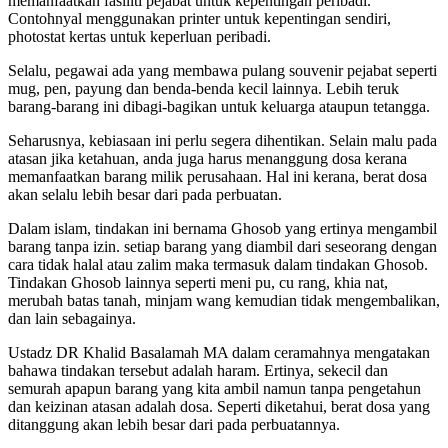
memanfaatkan fasiliti pejabat untuk kepentingan peribadi.
Contohnyal menggunakan printer untuk kepentingan sendiri,
photostat kertas untuk keperluan peribadi.
Selalu, pegawai ada yang membawa pulang souvenir pejabat seperti
mug, pen, payung dan benda-benda kecil lainnya. Lebih teruk
barang-barang ini dibagi-bagikan untuk keluarga ataupun tetangga.
Seharusnya, kebiasaan ini perlu segera dihentikan. Selain malu pada
atasan jika ketahuan, anda juga harus menanggung dosa kerana
memanfaatkan barang milik perusahaan. Hal ini kerana, berat dosa
akan selalu lebih besar dari pada perbuatan.
Dalam islam, tindakan ini bernama Ghosob yang ertinya mengambil
barang tanpa izin. setiap barang yang diambil dari seseorang dengan
cara tidak halal atau zalim maka termasuk dalam tindakan Ghosob.
Tindakan Ghosob lainnya seperti meni pu, cu rang, khia nat,
merubah batas tanah, minjam wang kemudian tidak mengembalikan,
dan lain sebagainya.
Ustadz DR Khalid Basalamah MA dalam ceramahnya mengatakan
bahawa tindakan tersebut adalah haram. Ertinya, sekecil dan
semurah apapun barang yang kita ambil namun tanpa pengetahun
dan keizinan atasan adalah dosa. Seperti diketahui, berat dosa yang
ditanggung akan lebih besar dari pada perbuatannya.