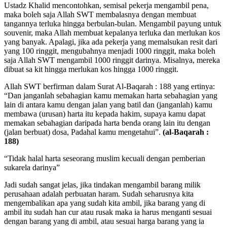
Ustadz Khalid mencontohkan, semisal pekerja mengambil pena,
maka boleh saja Allah SWT membalasnya dengan membuat
tangannya terluka hingga berbulan-bulan. Mengambil payung untuk
souvenir, maka Allah membuat kepalanya terluka dan merlukan kos
yang banyak. Apalagi, jika ada pekerja yang memalsukan resit dari
yang 100 ringgit, mengubahnya menjadi 1000 ringgit, maka boleh
saja Allah SWT mengambil 1000 ringgit darinya. Misalnya, mereka
dibuat sa kit hingga merlukan kos hingga 1000 ringgit.
Allah SWT berfirman dalam Surat Al-Baqarah : 188 yang ertinya:
“Dan janganlah sebahagian kamu memakan harta sebahagian yang
lain di antara kamu dengan jalan yang batil dan (janganlah) kamu
membawa (urusan) harta itu kepada hakim, supaya kamu dapat
memakan sebahagian daripada harta benda orang lain itu dengan
(jalan berbuat) dosa, Padahal kamu mengetahui”.
(al-Baqarah :
188)
“Tidak halal harta seseorang muslim kecuali dengan pemberian
sukarela darinya”
Jadi sudah sangat jelas, jika tindakan mengambil barang milik
perusahaan adalah perbuatan haram. Sudah seharusnya kita
mengembalikan apa yang sudah kita ambil, jika barang yang di
ambil itu sudah han cur atau rusak maka ia harus menganti sesuai
dengan barang yang di ambil, atau sesuai harga barang yang ia