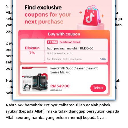
6. Bersungguh-sungguh Dalam Beribadah dan Taat Kepada
Allah. Allah SWT berfirman: Ertinya: “Dan bersegeralah kamu
sekalian mohon ampunan kepada Tuhanmu dan kepada syurga
yang luasnya seperti luas beberapa langit dan bumi disediakan
bagi orang-orang yang bertaqwa kepada Allah“.
7. Memperbanyak Dzikir atau Ingat Kepada Allah. Allah SWT
berfirman: Ertinya: “Wahai orang-orang yang beriman,
berdzikirlah kamu sekalian kepada Allah dengan dzikir yang
sebanyak-banyaknya dan bertasbihlah kepadaNya pagi dan
petang“.
Nabi SAW bersabda: Ertinya: “Dzikir yang paling utama adalah
“Laa ilaaha illallaahu” tiada Tuhan selain Allah. Dan doa yang
paling utama adalah “Alhamdulillah” segala puji bagi Allah“.
Nabi SAW bersabda: Ertinya: “Alhamdulillah adalah pokok
syukur (kepada Allah); maka tidak dianggap bersyukur kepada
Allah seorang hamba yang belum memuji kepadaNya“.