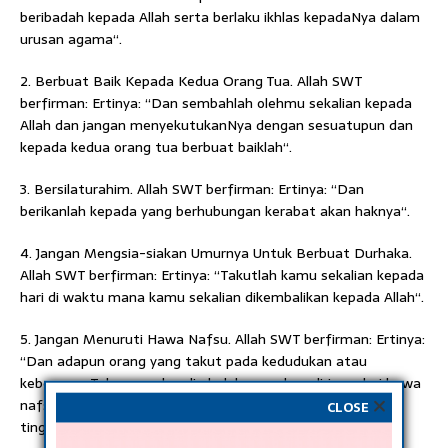
beribadah kepada Allah serta berlaku ikhlas kepadaNya dalam
urusan agama“.
2. Berbuat Baik Kepada Kedua Orang Tua. Allah SWT
berfirman: Ertinya: “Dan sembahlah olehmu sekalian kepada
Allah dan jangan menyekutukanNya dengan sesuatupun dan
kepada kedua orang tua berbuat baiklah“.
3. Bersilaturahim. Allah SWT berfirman: Ertinya: “Dan
berikanlah kepada yang berhubungan kerabat akan haknya“.
4. Jangan Mengsia-siakan Umurnya Untuk Berbuat Durhaka.
Allah SWT berfirman: Ertinya: “Takutlah kamu sekalian kepada
hari di waktu mana kamu sekalian dikembalikan kepada Allah“.
5. Jangan Menuruti Hawa Nafsu. Allah SWT berfirman: Ertinya:
“Dan adapun orang yang takut pada kedudukan atau
kebesaran Tuhannya dan dia boleh menahan dirinya dari hawa
nafsu, maka sesungguhnya syurga adalah menjadi tempat
CLOSE
tinggalnya“.