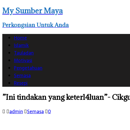
My Sumber Maya
Perkongsian Untuk Anda
Home
Islamik
Tauladan
Motivasi
Pengetahuan
Semasa
Resepi
”Ini tindakan yang keterl4luan”- Cikgu
admin
Semasa
0