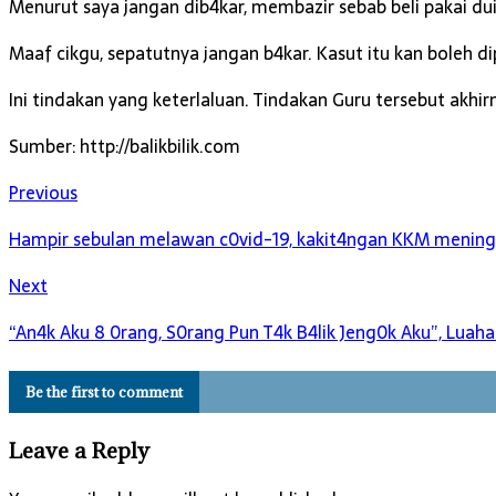
Menurut saya jangan dib4kar, membazir sebab beli pakai dui
Maaf cikgu, sepatutnya jangan b4kar. Kasut itu kan boleh di
Ini tindakan yang keterlaluan. Tindakan Guru tersebut ak
Sumber: http://balikbilik.com
Previous
Hampir sebulan melawan c0vid-19, kakit4ngan KKM mening
Next
“An4k Aku 8 0rang, S0rang Pun T4k B4lik Jeng0k Aku”, Lua
Be the first to comment
Leave a Reply