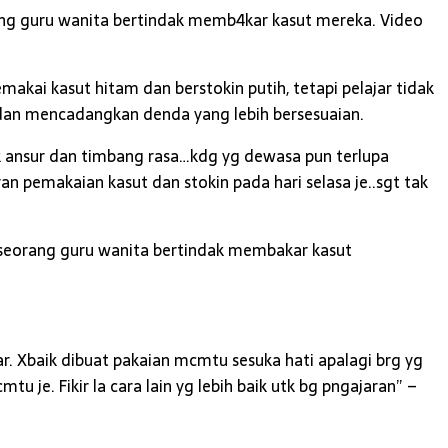
ang guru wanita bertindak memb4kar kasut mereka. Video
akai kasut hitam dan berstokin putih, tetapi pelajar tidak
 dan mencadangkan denda yang lebih bersesuaian.
lak ansur dan timbang rasa…kdg yg dewasa pun terlupa
an pemakaian kasut dan stokin pada hari selasa je..sgt tak
 seorang guru wanita bertindak membakar kasut
kar. Xbaik dibuat pakaian mcmtu sesuka hati apalagi brg yg
u je. Fikir la cara lain yg lebih baik utk bg pngajaran” –