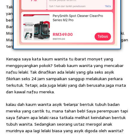
Tak boleh nak salahkan satu pihak sahaja sedangkan pihak
yang satu lagi tu yang mengundang perkara tidak diingini
berlaku. Kalau tiada angin, masakan pokok bergoyang?
Barangkali ada monyet yang goyangkan pokok tersebut.
Monyet tu siapa? Kaum wanita. Pokok tu siapa? Kaum lelaki.
Maaf kalau kasar. Teruskan baca. Saya akan terangkan dengan
terperinci.
Kenapa saya kata kaum wanita tu ibarat monyet yang
menggoyangkan pokok? Sebab kaum wanita yang mencabar
nafsu lelaki. Tak dinafikan ada lelaki yang gila seks asyik
fikirkan seks 24 jam sampaikan sanggup melakukan perkara
terkutuk. Tetapi, ada juga lelaki yang dah berusaha jaga mata
dan kawal nafsu mereka.
kalau dah kaum wanita asyik ‘belanja’ bentuk tubuh badan
mereka yang cantik tu, mana tahan beb! Saya perempuan tapi
saya faham apa lelaki rasa tatkala melihat keindahan bentuk
tubuh wanita. Sedangkan seorang ustaz merogol anak
muridnya apa lagi lelaki biasa yang asyik digoda oleh wanita?