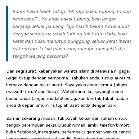
Kaum hawa boleh cakap, “eh saya pakai tudung, tu pun
kena cabul” . Ya, anda pakai tudung, baju lengan
panjang, seluar panjang. Tapi masih belum tutup aurat
dengan sempurna sebab tudung tak tutup dada, baju
ketat dan tidak menutup punggung, seluar ketat ibarat
suit renang. Lelaki mana yang mampu mengelak dari
tengok wayang percuma?
Dari segi aurat, kebanyakan wanita islam di Malaysia ni gagal.
Gagal tutup dengan sempurna . Tahukah anda, tutup aurat tu
berbeza dengan balut aurat. Saya yakin anda semua faham
maksud ‘tutup’ dan ‘balut’. Wahai kaum ku, sayangi tubuh
badan anda. Jangan mudah2 peragakan bentuk tubuh badan
anda di depan umum. Tutuplah aset anda dengan baik.
Zaman sekarang mudah, tak payah keluar dari rumah untuk
tengok perempuan seksi. Duduk rumah, ambil telefon bimbit
buka facebook, instagram. Berlambak2 gambar wanita cantik
yang gemar pamirkan diri sendiri. Bertudung tapi sendat.