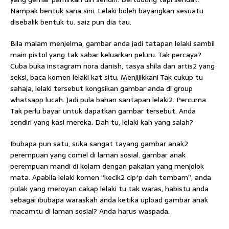
Nampak bentuk sana sini. Lelaki boleh bayangkan sesuatu
disebalik bentuk tu. saiz pun dia tau.
Bila malam menjelma, gambar anda jadi tatapan lelaki sambil
main pistol yang tak sabar keluarkan peluru. Tak percaya?
Cuba buka instagram nora danish, tasya shila dan artis2 yang
seksi, baca komen lelaki kat situ. Menjijikkan! Tak cukup tu
sahaja, lelaki tersebut kongsikan gambar anda di group
whatsapp lucah. Jadi pula bahan santapan lelaki2. Percuma.
Tak perlu bayar untuk dapatkan gambar tersebut. Anda
sendiri yang kasi mereka. Dah tu, lelaki kah yang salah?
Ibubapa pun satu, suka sangat tayang gambar anak2
perempuan yang comel di laman sosial. gambar anak
perempuan mandi di kolam dengan pakaian yang menjolok
mata. Apabila lelaki komen “kecik2 cip*p dah tembam”, anda
pulak yang meroyan cakap lelaki tu tak waras, habistu anda
sebagai ibubapa waraskah anda ketika upload gambar anak
macamtu di laman sosial? Anda harus waspada.