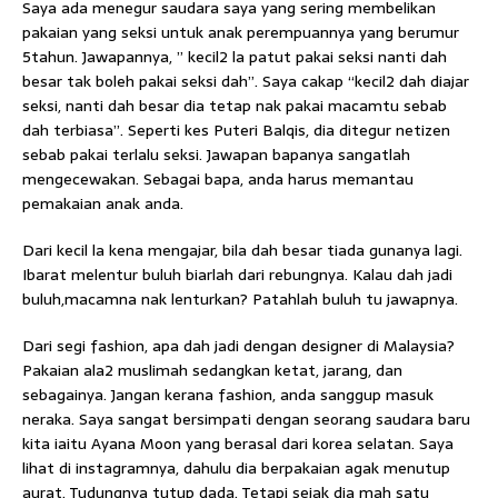
Saya ada menegur saudara saya yang sering membelikan
pakaian yang seksi untuk anak perempuannya yang berumur
5tahun. Jawapannya, ” kecil2 la patut pakai seksi nanti dah
besar tak boleh pakai seksi dah”. Saya cakap “kecil2 dah diajar
seksi, nanti dah besar dia tetap nak pakai macamtu sebab
dah terbiasa”. Seperti kes Puteri Balqis, dia ditegur netizen
sebab pakai terlalu seksi. Jawapan bapanya sangatlah
mengecewakan. Sebagai bapa, anda harus memantau
pemakaian anak anda.
Dari kecil la kena mengajar, bila dah besar tiada gunanya lagi.
Ibarat melentur buluh biarlah dari rebungnya. Kalau dah jadi
buluh,macamna nak lenturkan? Patahlah buluh tu jawapnya.
Dari segi fashion, apa dah jadi dengan designer di Malaysia?
Pakaian ala2 muslimah sedangkan ketat, jarang, dan
sebagainya. Jangan kerana fashion, anda sanggup masuk
neraka. Saya sangat bersimpati dengan seorang saudara baru
kita iaitu Ayana Moon yang berasal dari korea selatan. Saya
lihat di instagramnya, dahulu dia berpakaian agak menutup
aurat. Tudungnya tutup dada. Tetapi sejak dia mah satu