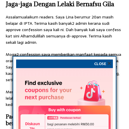
Jaga-jaga Dengan Lelaki Bernafsu Gila
Assalamualaikum readers. Saya Lina berumur 20an masih
belajar di IPTA. Terima kasih banyak2 admin kerana sudi
approve confession saya kali ni. Dah banyak kali saya confess
kat sini Alhamdulillah semuanya di-approve. Terima kasih
sekali lagi admin.
Moga2 confession saya memberikan manfaat kepada semua
orang tidak mengira umur, bangsa, agama, mahupun jantina.
CLOSE
Saya tidak berniat sama sekali untuk memburukkan mana2
kaum atau jantina. Semua orang sama sahaja. Yang penting,
setiap orang perlu berwaspada.
Merujuk kepada tajuk, saya akan mengupas isu mengenai
lelaki gila seks. Adakah salah lelaki sahaja? Ataupun salah
kedua2 pihak tidak mengira lelaki mahupun perempuan?
Pada pendapat saya, kedua-dua pihak
bersalah.