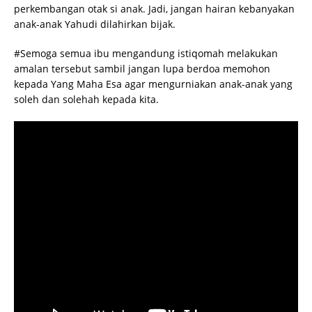
perkembangan otak si anak. Jadi, jangan hairan kebanyakan
anak-anak Yahudi dilahirkan bijak.
#Semoga semua ibu mengandung istiqomah melakukan
amalan tersebut sambil jangan lupa berdoa memohon
kepada Yang Maha Esa agar mengurniakan anak-anak yang
soleh dan solehah kepada kita.