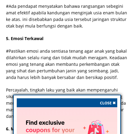
#Ada pendapat menyatakan bahawa rangsangan sebegini
amat efektif apabila kandungan menginjak usia enam bulan
ke atas. ini disebabkan pada usia tersebut jaringan struktur
otak bayi mula berfungsi dengan baik.
5. Emosi Terkawal
#Pastikan emosi anda sentiasa tenang agar anak yang bakal
dilahirkan selalu riang dan tidak mudah meragam. Keadaan
emosi yang tenang akan membantu perkembangan otak
yang sihat dan pertumbuhan janin yang seimbang. Jadi,
anda harus lebih banyak bersabar dan bersikap positif.
Percayalah, tingkah laku yang baik akan mempengaruhi
sikap anak anda di masa hadapan. Malah, perasaan riang
CLOSE ✖
merupakan rangsangan kepada pembinaan otak yang pada
masa yang sama dapat memastikan bayi yang sihat, pintar
dan cerdas.
6. Muzik Klasik