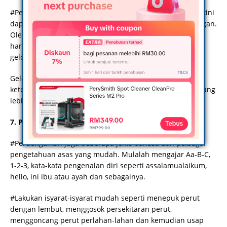
#Perdengarkan janin dengan muzik klasik kerana ia diyakini
dapat merangsang kecerdasan bayi sejak dalam kandungan.
Oleh kerana muzik klasik memiliki pelbagai nada yang
harmoni, ia mampu memberi rangsangan berupa
gelombang alfa.
Gelombang ini berupaya menimbulkan ketenangan dan
ketenteraman sehingga anak dapat memberi tumpuan yang
lebih terhadap sesuatu perkara.
7. Pengetahuan Asas
#Perdengarkan juga beberapa jenis bahasa dan pelbagai
pengetahuan asas yang mudah. Mulalah mengajar Aa-B-C,
1-2-3, kata-kata pengenalan diri seperti assalamualaikum,
hello, ini ibu atau ayah dan sebagainya.
#Lakukan isyarat-isyarat mudah seperti menepuk perut
dengan lembut, menggosok persekitaran perut,
menggoncang perut perlahan-lahan dan kemudian usap