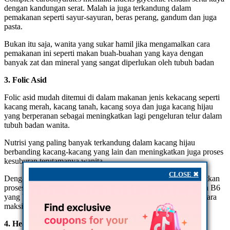
dengan kandungan serat. Malah ia juga terkandung dalam
pemakanan seperti sayur-sayuran, beras perang, gandum dan juga
pasta.
Bukan itu saja, wanita yang sukar hamil jika mengamalkan cara
pemakanan ini seperti makan buah-buahan yang kaya dengan
banyak zat dan mineral yang sangat diperlukan oleh tubuh badan
3. Folic Asid
Folic asid mudah ditemui di dalam makanan jenis kekacang seperti
kacang merah, kacang tanah, kacang soya dan juga kacang hijau
yang berperanan sebagai meningkatkan lagi pengeluran telur dalam
tubuh badan wanita.
Nutrisi yang paling banyak terkandung dalam kacang hijau
berbanding kacang-kacang yang lain dan meningkatkan juga proses
kesuburan terutamanya wanita.
CLOSE ✖
Dengan bantuan vitamin E juga boleh membantu mempercepatkan
proses kehamilan. Bukan itu saja, ia juga mengandungi vitamin B6
yang berperanan bagi mengatur hormon peranakan bekerja secara
maksimum.
4. Healthy Fat