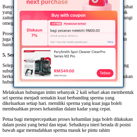
Banyak kategori makanan yang boleh dijadikan sumber lemak sihat
yang baik untuk tubuh badan seperti avocado, kekacang, minyak
zaitun, ikan salmon dan pelbagai makanan yang turut mengandungi
omega 3.
Proses pengeluaran insulin semasa mengamalkan pemakanan ini
juga boleh mempercepatkan proses kehamilan wanita yang ingin
hamil.
5. Semak waktu subur
Selepas 14 hari tempoh habis datang haid merupakan waktu yang
subur bagi seorang wanita dan bagi pasangan yang sudah
berkahwin yang menginginkan anak, mereka hendaklah melakukan
hubungan intim sebanyak 2 kali sehari.
Melakukan hubungan intim sebanyak 2 kali sehari akan membentuk
sel sperma menjadi semakin kuat berbanding sperma yang
dikeluarkan setiap hari. memiliki sperma yang kuat juga boleh
membuahkan proses kehamilan dalam kadar yang cepat.
Petua bagi mempercepatkan proses kehamilan juga boleh dilakukan
dalam posisi yang betul dan tepat. Sebaiknya isteri berada di posisi
bawah agar memudahkan sperma masuk ke pintu rahim