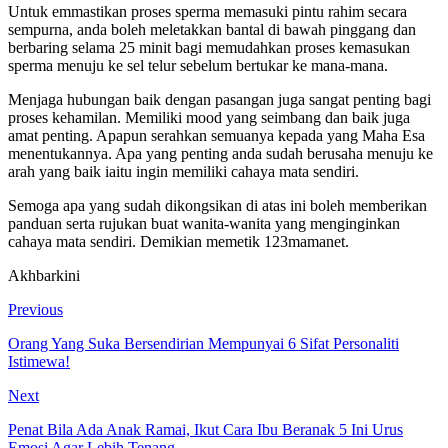
Untuk emmastikan proses sperma memasuki pintu rahim secara
sempurna, anda boleh meletakkan bantal di bawah pinggang dan
berbaring selama 25 minit bagi memudahkan proses kemasukan
sperma menuju ke sel telur sebelum bertukar ke mana-mana.
Menjaga hubungan baik dengan pasangan juga sangat penting bagi
proses kehamilan. Memiliki mood yang seimbang dan baik juga
amat penting. Apapun serahkan semuanya kepada yang Maha Esa
menentukannya. Apa yang penting anda sudah berusaha menuju ke
arah yang baik iaitu ingin memiliki cahaya mata sendiri.
Semoga apa yang sudah dikongsikan di atas ini boleh memberikan
panduan serta rujukan buat wanita-wanita yang menginginkan
cahaya mata sendiri. Demikian memetik 123mamanet.
Akhbarkini
Previous
Orang Yang Suka Bersendirian Mempunyai 6 Sifat Personaliti
Istimewa!
Next
Penat Bila Ada Anak Ramai, Ikut Cara Ibu Beranak 5 Ini Urus
Emosi Agar Lebih Tenang