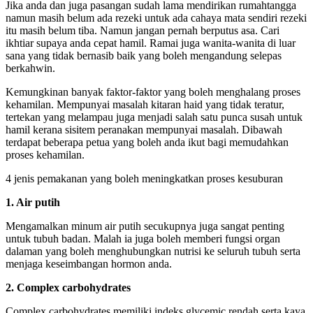
Jika anda dan juga pasangan sudah lama mendirikan rumahtangga
namun masih belum ada rezeki untuk ada cahaya mata sendiri rezeki
itu masih belum tiba. Namun jangan pernah berputus asa. Cari
ikhtiar supaya anda cepat hamil. Ramai juga wanita-wanita di luar
sana yang tidak bernasib baik yang boleh mengandung selepas
berkahwin.
Kemungkinan banyak faktor-faktor yang boleh menghalang proses
kehamilan. Mempunyai masalah kitaran haid yang tidak teratur,
tertekan yang melampau juga menjadi salah satu punca susah untuk
hamil kerana sisitem peranakan mempunyai masalah. Dibawah
terdapat beberapa petua yang boleh anda ikut bagi memudahkan
proses kehamilan.
4 jenis pemakanan yang boleh meningkatkan proses kesuburan
1. Air putih
Mengamalkan minum air putih secukupnya juga sangat penting
untuk tubuh badan. Malah ia juga boleh memberi fungsi organ
dalaman yang boleh menghubungkan nutrisi ke seluruh tubuh serta
menjaga keseimbangan hormon anda.
2. Complex carbohydrates
Complex carbohydrates memiliki indeks glycemic rendah serta kaya