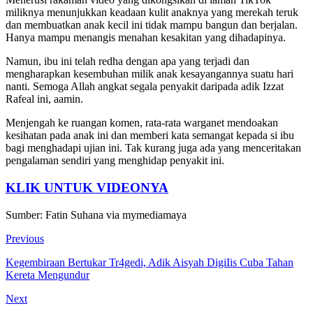
miliknya menunjukkan keadaan kulit anaknya yang merekah teruk
dan membuatkan anak kecil ini tidak mampu bangun dan berjalan.
Hanya mampu menangis menahan kesakitan yang dihadapinya.
Namun, ibu ini telah redha dengan apa yang terjadi dan
mengharapkan kesembuhan milik anak kesayangannya suatu hari
nanti. Semoga Allah angkat segala penyakit daripada adik Izzat
Rafeal ini, aamin.
Menjengah ke ruangan komen, rata-rata warganet mendoakan
kesihatan pada anak ini dan memberi kata semangat kepada si ibu
bagi menghadapi ujian ini. Tak kurang juga ada yang menceritakan
pengalaman sendiri yang menghidap penyakit ini.
KLIK UNTUK VIDEONYA
Sumber: Fatin Suhana via mymediamaya
Previous
Kegembiraan Bertukar Tr4gedi, Adik Aisyah DigiIis Cuba Tahan
Kereta Mengundur
Next