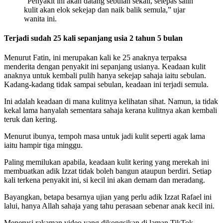
“Penyakit ini akan datang sebulan sekali, selepas salin
kulit akan elok sekejap dan naik balik semula,” ujar
wanita ini.
Terjadi sudah 25 kali sepanjang usia 2 tahun 5 bulan
Menurut Fatin, ini merupakan kali ke 25 anaknya terpaksa
menderita dengan penyakit ini sepanjang usianya. Keadaan kulit
CLOSE ✖
anaknya untuk kembali pulih hanya sekejap sahaja iaitu sebulan.
Kadang-kadang tidak sampai sebulan, keadaan ini terjadi semula.
Ini adalah keadaan di mana kulitnya kelihatan sihat. Namun, ia tidak
kekal lama hanyalah sementara sahaja kerana kulitnya akan kembali
teruk dan kering.
Menurut ibunya, tempoh masa untuk jadi kulit seperti agak lama
iaitu hampir tiga minggu.
Paling memilukan apabila, keadaan kulit kering yang merekah ini
membuatkan adik Izzat tidak boleh bangun ataupun berdiri. Setiap
kali terkena penyakit ini, si kecil ini akan demam dan meradang.
Bayangkan, betapa besarnya ujian yang perlu adik Izzat Rafael ini
lalui, hanya Allah sahaja yang tahu perasaan sebenar anak kecil ini.
Menerusi rakaman video yang dikongsikan di laman TikTok