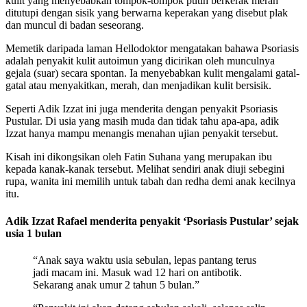
kulit yang menyebabkan tompok-tompok putih berkerak merah
ditutupi dengan sisik yang berwarna keperakan yang disebut plak
dan muncul di badan seseorang.
Memetik daripada laman Hellodoktor mengatakan bahawa Psoriasis
adalah penyakit kulit autoimun yang dicirikan oleh munculnya
gejala (suar) secara spontan. Ia menyebabkan kulit mengalami gatal-
gatal atau menyakitkan, merah, dan menjadikan kulit bersisik.
Seperti Adik Izzat ini juga menderita dengan penyakit Psoriasis
Pustular. Di usia yang masih muda dan tidak tahu apa-apa, adik
Izzat hanya mampu menangis menahan ujian penyakit tersebut.
Kisah ini dikongsikan oleh Fatin Suhana yang merupakan ibu
kepada kanak-kanak tersebut. Melihat sendiri anak diuji sebegini
rupa, wanita ini memilih untuk tabah dan redha demi anak kecilnya
itu.
Adik Izzat Rafael menderita penyakit ‘Psoriasis Pustular’ sejak
usia 1 bulan
“Anak saya waktu usia sebulan, lepas pantang terus
jadi macam ini. Masuk wad 12 hari on antibotik.
Sekarang anak umur 2 tahun 5 bulan.”