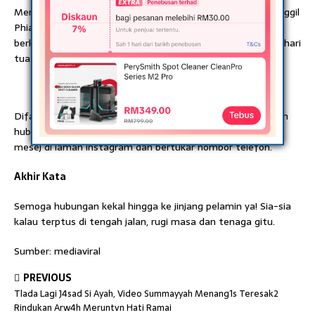
Menerusi video berdurasi 20 saat itu, dia yang mesra dipanggil
Phia menulis pada kapsyen, teman lelakinya Haris pernah
berkata akan terus melakukan perkara tersebut hingga ke hari
tua.
Difahamkan, pada Mac lalu, genap sebulan mereka menjalin
hubungan cinta selepas mula berkenalan melalui hantaran
mesej di laman lnstagram dan bertukar nombor telefon.
Akhir Kata
Semoga hubungan kekal hingga ke jinjang pelamin ya! Sia-sia
kalau terptus di tengah jalan, rugi masa dan tenaga gitu.
Sumber: mediaviral
PREVIOUS
Tlada Lagi J4sad Si Ayah, Video Summayyah Menang1s Teresak2
Rindukan Arw4h Meruntvn Hati Ramai