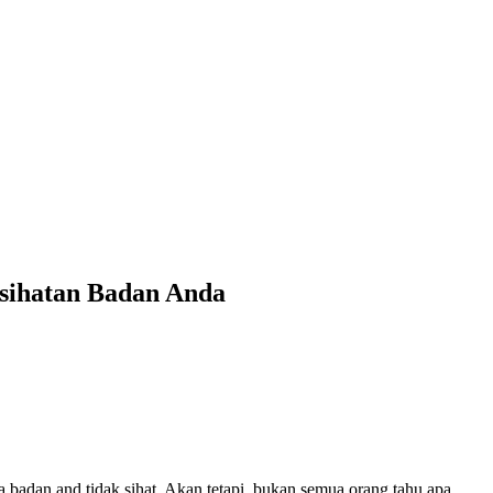
esihatan Badan Anda
badan and tidak sihat. Akan tetapi, bukan semua orang tahu apa