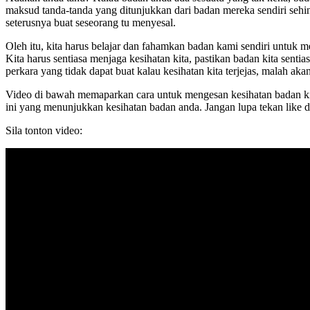
maksud tanda-tanda yang ditunjukkan dari badan mereka sendiri sehi
seterusnya buat seseorang tu menyesal.
Oleh itu, kita harus belajar dan fahamkan badan kami sendiri untu
Kita harus sentiasa menjaga kesihatan kita, pastikan badan kita sentia
perkara yang tidak dapat buat kalau kesihatan kita terjejas, malah ak
Video di bawah memaparkan cara untuk mengesan kesihatan badan kita
ini yang menunjukkan kesihatan badan anda. Jangan lupa tekan like d
Sila tonton video: