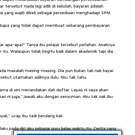
ar tersebut tiada lagi adik di sekolah, bayaran adalah
ja yang wajib dibeli sebagai persediaan menghadapi SPM.
bu bapa yang tidak dapat membuat sebarang pembayaran
yar apa-apa?” Tanya ibu pelajar tersebut perlahan. Anaknya
r itu. Walaupun tidak begitu baik dalam akademik tapi dia
g ada masalah masing-masing. Dia pun bukan tak nak bayar
rsebut utamakan adiknya dulu. Aku tak tahu.
 nama di sini menandakan dah daftar. Lepas ni saya akan
hari ni juga,” jawab aku dengan senyuman. Aku tak nak ibu
ak,” ucap ibu tadi berulang kali.
laku pada diri aku sebagai guru kelas waktu itu. Cerita yang