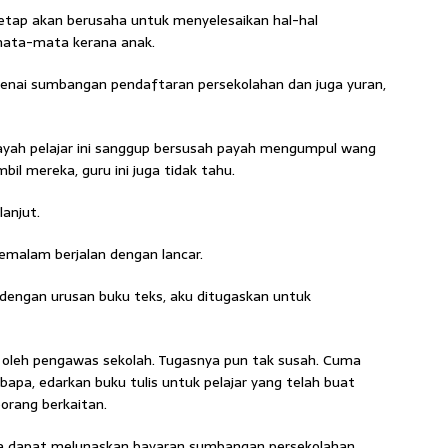
tap akan berusaha untuk menyelesaikan hal-hal
ata-mata kerana anak.
enai sumbangan pendaftaran persekolahan dan juga yuran,
yah pelajar ini sanggup bersusah payah mengumpul wang
il mereka, guru ini juga tidak tahu.
lanjut.
alam berjalan dengan lancar.
 dengan urusan buku teks, aku ditugaskan untuk
u oleh pengawas sekolah. Tugasnya pun tak susah. Cuma
bapa, edarkan buku tulis untuk pelajar yang telah buat
orang berkaitan.
aga dapat melunaskan bayaran sumbangan persekolahan.