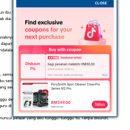
CLOSE
 ibu tersebut bayar sebab aku pun tak tahu bila dia nak
ak dia. Nanti anak dia tertekan dan malu pula nak ke
naknya. Jika dalam tahun itu ibu tersebut tak bayar, aku
ku dapat balik duit aku itu sebelum pertengahan tahun.
dalalah segala urusan selepas itu.
s, semua guru yang menguruskan pendaftaran
Aku sendiri dah sediakan duit kecil sendiri sebanyak RM40.
ang seorang pelajar sebanyak RM2. Rabu nanti baru bayar.
nggu dengan sabar. Rupa-rupanya ada pelajar yang lambat
u di kelas lain dulu.
muncul pelajar yang aku tunggu-tunggu tu. Tanpa disuruh,