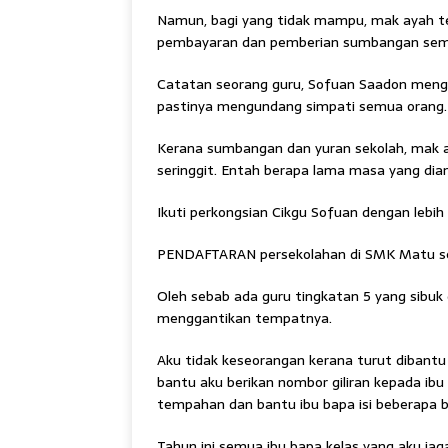
Namun, bagi yang tidak mampu, mak ayah te
pembayaran dan pemberian sumbangan sem
Catatan seorang guru, Sofuan Saadon meng
pastinya mengundang simpati semua orang.
Kerana sumbangan dan yuran sekolah, mak a
seringgit. Entah berapa lama masa yang diamb
Ikuti perkongsian Cikgu Sofuan dengan lebih 
PENDAFTARAN persekolahan di SMK Matu sem
Oleh sebab ada guru tingkatan 5 yang sibuk
menggantikan tempatnya.
Aku tidak keseorangan kerana turut dibant
bantu aku berikan nombor giliran kepada ibu 
tempahan dan bantu ibu bapa isi beberapa b
Tahun ini semua ibu bapa kelas yang aku j