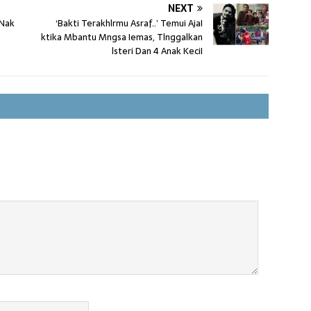
NEXT
 Nak
‘Bakti Terakhlrmu Asraf..’ Temui AjaI
ktika Mbantu Mngsa Iemas, Tlnggalkan
lsteri Dan 4 Anak KeciI