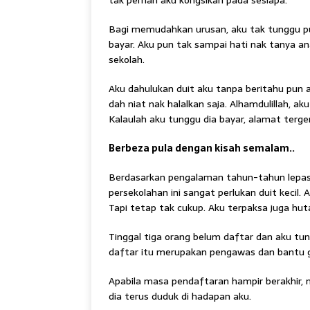
tak pernah aku kongsikan pada sesiapa.
Bagi memudahkan urusan, aku tak tunggu pun
bayar. Aku pun tak sampai hati nak tanya an
sekolah.
Aku dahulukan duit aku tanpa beritahu pun a
dah niat nak halalkan saja. Alhamdulillah, a
Kalaulah aku tunggu dia bayar, alamat tergen
Berbeza pula dengan kisah semalam..
Berdasarkan pengalaman tahun-tahun lepa
persekolahan ini sangat perlukan duit kecil. 
Tapi tetap tak cukup. Aku terpaksa juga hut
Tinggal tiga orang belum daftar dan aku tu
daftar itu merupakan pengawas dan bantu gur
Apabila masa pendaftaran hampir berakhir, 
dia terus duduk di hadapan aku.