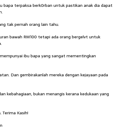
u bapa terpaksa berk0rban untuk pastikan anak dia dapat
n.
ng tak pernah orang lain tahu.
yuran bawah RM100 tetapi ada orang bergelvt untuk
.
na mempunyai ibu bapa yang sangat mementingkan
patan. Dan gembirakanlah mereka dengan kejayaan pada
dan kebahagiaan, bukan menangis kerana kedukaan yang
 Terima Kasih!
on