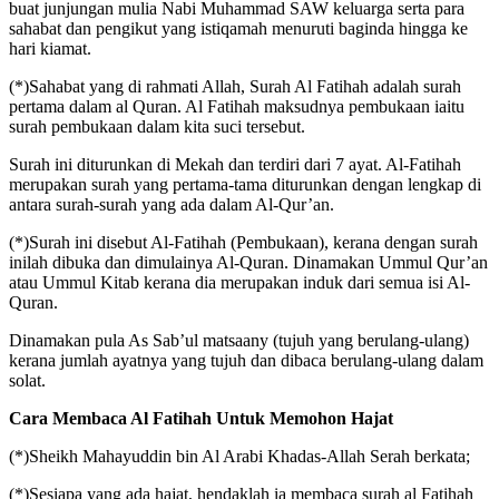
buat junjungan mulia Nabi Muhammad SAW keluarga serta para
sahabat dan pengikut yang istiqamah menuruti baginda hingga ke
hari kiamat.
(*)Sahabat yang di rahmati Allah, Surah Al Fatihah adalah surah
pertama dalam al Quran. Al Fatihah maksudnya pembukaan iaitu
surah pembukaan dalam kita suci tersebut.
Surah ini diturunkan di Mekah dan terdiri dari 7 ayat. Al-Fatihah
merupakan surah yang pertama-tama diturunkan dengan lengkap di
antara surah-surah yang ada dalam Al-Qur’an.
(*)Surah ini disebut Al-Fatihah (Pembukaan), kerana dengan surah
inilah dibuka dan dimulainya Al-Quran. Dinamakan Ummul Qur’an
atau Ummul Kitab kerana dia merupakan induk dari semua isi Al-
Quran.
Dinamakan pula As Sab’ul matsaany (tujuh yang berulang-ulang)
kerana jumlah ayatnya yang tujuh dan dibaca berulang-ulang dalam
solat.
Cara Membaca Al Fatihah Untuk Memohon Hajat
(*)Sheikh Mahayuddin bin Al Arabi Khadas-Allah Serah berkata;
(*)Sesiapa yang ada hajat, hendaklah ia membaca surah al Fatihah