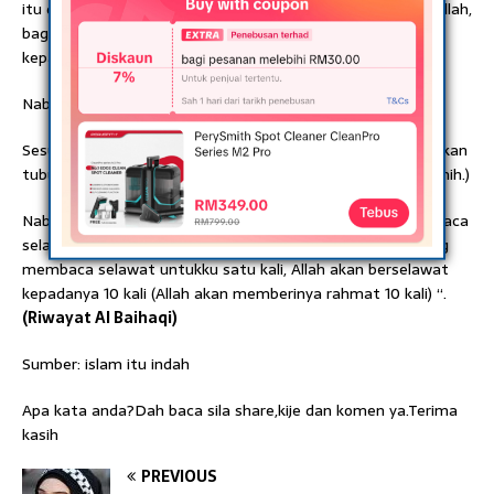
itu ditunjukkan kepadaku. Para sahabat berkata: Ya Rasulullah,
bagaimanakah selawat kita semua itu dapat ditunjukkan
kepada Tuan, sedangkan Tuan sudah hancur tubuhnya?
Nabi s.a.w bersabda:
Sesungguhnya Allah mengharamkan pada tanah untuk makan
tubuh sekelian Nabi. (Riwayat Abu Dawud dengan isnad sahih.)
Nabi Muhammad s.a.w. bersabda, “Perbanyakkanlah membaca
selawat padaku pada malam dan hari Jumaat, sesiapa yang
membaca selawat untukku satu kali, Allah akan berselawat
kepadanya 10 kali (Allah akan memberinya rahmat 10 kali) “.
(Riwayat Al Baihaqi)
Sumber: islam itu indah
Apa kata anda?Dah baca sila share,kije dan komen ya.Terima
kasih
PREVIOUS