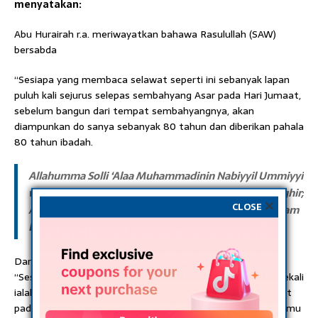
menyatakan:
Abu Hurairah r.a. meriwayatkan bahawa Rasulullah (SAW)
bersabda
“Sesiapa yang membaca selawat seperti ini sebanyak lapan
puluh kali sejurus selepas sembahyang Asar pada Hari Jumaat,
sebelum bangun dari tempat sembahyangnya, akan
diampunkan do sanya sebanyak 80 tahun dan diberikan pahala
80 tahun ibadah.
Allahumma Solli ‘Alaa Muhammadinin Nabiyyil Ummiyyi
wa-’Alaa Aalehi wa-sallim Tasleeyma.[Al-Jami Al-Saghir;
CLOSE
Allamah Sakhaawi RA dalam Al-Qawl al-Badee’; Imaam
Daraqutni RA and Al Muassah al-Rayyan]
Dari Aus bin Aus r.a.katanya, Rasulullah s.a.w bersabda,
“Sesungguhnya di antara hari-harimu yang paling utama sekali
ialah hari Jumaat, maka perbanyakkanlah membaca selawat
padaku pada hari itu, sebab sesungguhnya bacaan selawatmu