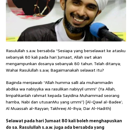
Rasulullah s.a.w. bersabda “Sesiapa yang berselawat ke atasku
sebanyak 80 kali pada hari Jumaat, Allah swt akan
mengampunkan dosanya sebanyak 80 tahun. Telah ditanya;
Wahai Rasulullah s.a.w, Bagaimanakah selawat itu?
Baginda menjawab “Allah humma salli ala muhammadin
abdika wa nabiyyika wa rasulikan nabiyyil ummi” (Ya Allah,
limpahkanlah rahmat kepada Sayidina Muhammad seorang
hamba, Nabi dan utusanMu yang ummi”) [Al-Qawl al-Badee’;
Al Muassah al-Rayyan; Takhreej Al-Ihya; Dar Al-Hadith)
Selawat pada hari Jumaat 80 kali boleh menghapuskan
do sa. Rasulullah s.a.w. juga ada bersabda yang