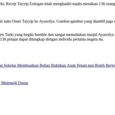
urki, Recep Tayyip Erdogan telah menghadiri majlis meraikan 136 oran
fiz iaitu Omer Tayyip ke Ayasofya. Gambar-gambar yang diambil juga m
den Turki yang begitu humble dan sangat memuliakan masjid Ayasofya 
36 pelajar dapat ditangkap dengan individu pertama negara itu.
n Sekelas Membuatkan Beliau Buktikan Anak Petani pun Boleh Berja
n Mningg4l Dunia