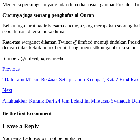
Menerusi perkongsian yang tular di media sosial, gambar Presiden T
Cucunya juga seorang penghafaz al-Quran
Beliau juga turut hadir bersama cucunya yang merupakan seorang ha
sebuah masjid terkemuka dunia.
Rata-rata warganet dilaman Twitter @ilmfeed memuji tindakan Presi
dengan tidak kekok untuk berlutut bagi memastikan gambar kesemua 1
Sumber: @imfeed, @ercinceliq
Previous
“Dah Tahu M!skin Ber4nak Setiap Tahun Kenapa”, Kata2 Hin4 Raka
Next
Allahuakbar, Kurang Dari 24 Jam Lelaki Ini Mngucap Syahadah Da
Be the first to comment
Leave a Reply
Your email address will not be published.