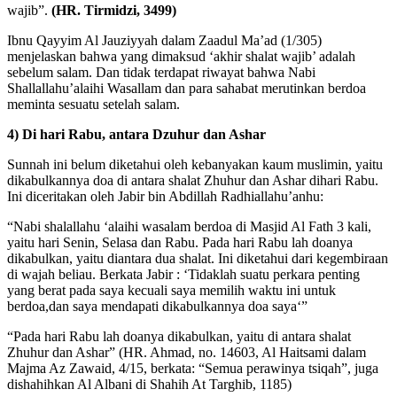
wajib”.
(HR. Tirmidzi, 3499)
Ibnu Qayyim Al Jauziyyah dalam Zaadul Ma’ad (1/305)
menjelaskan bahwa yang dimaksud ‘akhir shalat wajib’ adalah
sebelum salam. Dan tidak terdapat riwayat bahwa Nabi
Shallallahu’alaihi Wasallam dan para sahabat merutinkan berdoa
meminta sesuatu setelah salam.
4) Di hari Rabu, antara Dzuhur dan Ashar
Sunnah ini belum diketahui oleh kebanyakan kaum muslimin, yaitu
dikabulkannya doa di antara shalat Zhuhur dan Ashar dihari Rabu.
Ini diceritakan oleh Jabir bin Abdillah Radhiallahu’anhu:
“Nabi shalallahu ‘alaihi wasalam berdoa di Masjid Al Fath 3 kali,
yaitu hari Senin, Selasa dan Rabu. Pada hari Rabu lah doanya
dikabulkan, yaitu diantara dua shalat. Ini diketahui dari kegembiraan
di wajah beliau. Berkata Jabir : ‘Tidaklah suatu perkara penting
yang berat pada saya kecuali saya memilih waktu ini untuk
berdoa,dan saya mendapati dikabulkannya doa saya‘”
“Pada hari Rabu lah doanya dikabulkan, yaitu di antara shalat
Zhuhur dan Ashar” (HR. Ahmad, no. 14603, Al Haitsami dalam
Majma Az Zawaid, 4/15, berkata: “Semua perawinya tsiqah”, juga
dishahihkan Al Albani di Shahih At Targhib, 1185)