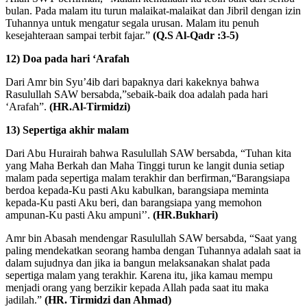
bulan. Pada malam itu turun malaikat-malaikat dan Jibril dengan izin
Tuhannya untuk mengatur segala urusan. Malam itu penuh
kesejahteraan sampai terbit fajar.”
(Q.S Al-Qadr :3-5)
12) Doa pada hari ‘Arafah
Dari Amr bin Syu’4ib dari bapaknya dari kakeknya bahwa
Rasulullah SAW bersabda,”sebaik-baik doa adalah pada hari
‘Arafah”.
(HR.Al-Tirmidzi)
13) Sepertiga akhir malam
Dari Abu Hurairah bahwa Rasulullah SAW bersabda, “Tuhan kita
yang Maha Berkah dan Maha Tinggi turun ke langit dunia setiap
malam pada sepertiga malam terakhir dan berfirman,“Barangsiapa
berdoa kepada-Ku pasti Aku kabulkan, barangsiapa meminta
kepada-Ku pasti Aku beri, dan barangsiapa yang memohon
ampunan-Ku pasti Aku ampuni’’.
(HR.Bukhari)
Amr bin Abasah mendengar Rasulullah SAW bersabda, “Saat yang
paling mendekatkan seorang hamba dengan Tuhannya adalah saat ia
dalam sujudnya dan jika ia bangun melaksanakan shalat pada
sepertiga malam yang terakhir. Karena itu, jika kamau mempu
menjadi orang yang berzikir kepada Allah pada saat itu maka
jadilah.”
(HR. Tirmidzi dan Ahmad)