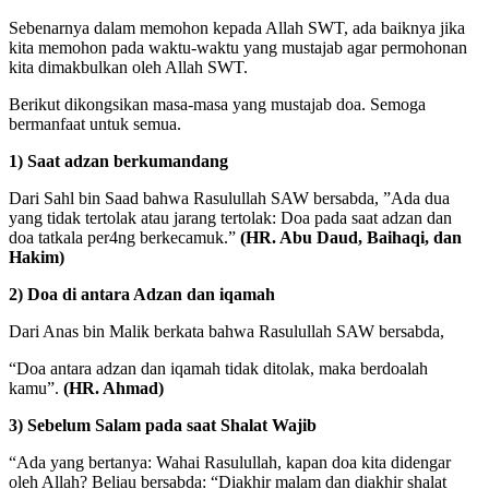
Sebenarnya dalam memohon kepada Allah SWT, ada baiknya jika
kita memohon pada waktu-waktu yang mustajab agar permohonan
kita dimakbulkan oleh Allah SWT.
Berikut dikongsikan masa-masa yang mustajab doa. Semoga
bermanfaat untuk semua.
1) Saat adzan berkumandang
Dari Sahl bin Saad bahwa Rasulullah SAW bersabda, ”Ada dua
yang tidak tertolak atau jarang tertolak: Doa pada saat adzan dan
doa tatkala per4ng berkecamuk.”
(HR. Abu Daud, Baihaqi, dan
Hakim)
2) Doa di antara Adzan dan iqamah
Dari Anas bin Malik berkata bahwa Rasulullah SAW bersabda,
“Doa antara adzan dan iqamah tidak ditolak, maka berdoalah
kamu”.
(HR. Ahmad)
3) Sebelum Salam pada saat Shalat Wajib
“Ada yang bertanya: Wahai Rasulullah, kapan doa kita didengar
oleh Allah? Beliau bersabda: “Diakhir malam dan diakhir shalat