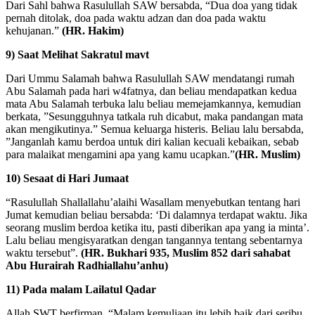
Dari Sahl bahwa Rasulullah SAW bersabda, “Dua doa yang tidak
pernah ditolak, doa pada waktu adzan dan doa pada waktu
kehujanan.”
(HR. Hakim)
9) Saat Melihat Sakratul mavt
Dari Ummu Salamah bahwa Rasulullah SAW mendatangi rumah
Abu Salamah pada hari w4fatnya, dan beliau mendapatkan kedua
mata Abu Salamah terbuka lalu beliau memejamkannya, kemudian
berkata, ”Sesungguhnya tatkala ruh dicabut, maka pandangan mata
akan mengikutinya.” Semua keluarga histeris. Beliau lalu bersabda,
”Janganlah kamu berdoa untuk diri kalian kecuali kebaikan, sebab
para malaikat mengamini apa yang kamu ucapkan.”
(HR. Muslim)
10) Sesaat di Hari Jumaat
“Rasulullah Shallallahu’alaihi Wasallam menyebutkan tentang hari
Jumat kemudian beliau bersabda: ‘Di dalamnya terdapat waktu. Jika
seorang muslim berdoa ketika itu, pasti diberikan apa yang ia minta’.
Lalu beliau mengisyaratkan dengan tangannya tentang sebentarnya
waktu tersebut”.
(HR. Bukhari 935, Muslim 852 dari sahabat
Abu Hurairah Radhiallahu’anhu)
11) Pada malam Lailatul Qadar
Allah SWT berfirman, “Malam kemuliaan itu lebih baik dari seribu