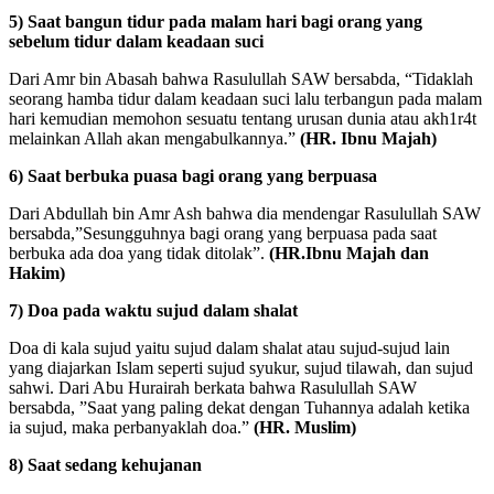
5) Saat bangun tidur pada malam hari bagi orang yang
sebelum tidur dalam keadaan suci
Dari Amr bin Abasah bahwa Rasulullah SAW bersabda, “Tidaklah
seorang hamba tidur dalam keadaan suci lalu terbangun pada malam
hari kemudian memohon sesuatu tentang urusan dunia atau akh1r4t
melainkan Allah akan mengabulkannya.”
(HR. Ibnu Majah)
6) Saat berbuka puasa bagi orang yang berpuasa
Dari Abdullah bin Amr Ash bahwa dia mendengar Rasulullah SAW
bersabda,”Sesungguhnya bagi orang yang berpuasa pada saat
berbuka ada doa yang tidak ditolak”.
(HR.Ibnu Majah dan
Hakim)
7) Doa pada waktu sujud dalam shalat
CLOSE ✖
Doa di kala sujud yaitu sujud dalam shalat atau sujud-sujud lain
yang diajarkan Islam seperti sujud syukur, sujud tilawah, dan sujud
sahwi. Dari Abu Hurairah berkata bahwa Rasulullah SAW
bersabda, ”Saat yang paling dekat dengan Tuhannya adalah ketika
ia sujud, maka perbanyaklah doa.”
(HR. Muslim)
8) Saat sedang kehujanan