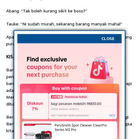
Abang: “Tak boleh kurang sikit ke boss?“
Tauke: “Ni sudah murah, sekarang barang manyak mahal“
Apabila bang sa dia datang, minta barang yang sama. Bincang
CLOSE
punya bincang, RM60.00 saja.
KISAH KELIMA
Bangsa Melayu lepak kedai kopi membawang pasal isu
peniaga di sekitar kampung. Habis dibuka, difittnah anak
bangsa. Niaga mahal, niaga tak betul, niaga main tippu. Tetapi
adakah dia menyiasat bahawa perkara itu betul-betul?
Memburuk-burukkan bangsa sendiri tak reti berniaga dan
dibanggakan pula bangsa lain.
Bertahun-tahun abang berniaga ibarat kais pagi makan pagi.
Bengkel bangsa lain bertambah maju disebabkan sifat bangsa
kita yang nak murah itu.