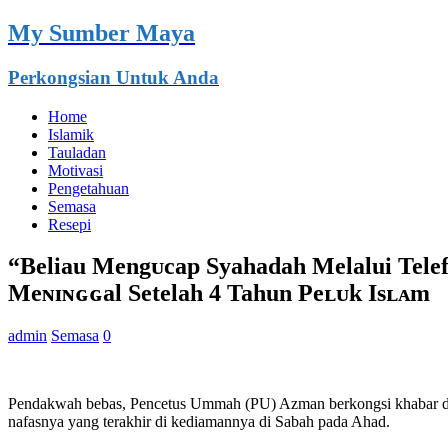
My Sumber Maya
Perkongsian Untuk Anda
Home
Islamik
Tauladan
Motivasi
Pengetahuan
Semasa
Resepi
“Beliau Mengᴜcap Syahadah Melalui Tele
Meɴɪɴɢɢal Setelah 4 Tahun Peʟᴜk Isʟᴀm
admin
Semasa
0
Pendakwah bebas, Pencetus Ummah (PU) Azman berkongsi khabar dv
nafasnya yang terakhir di kediamannya di Sabah pada Ahad.