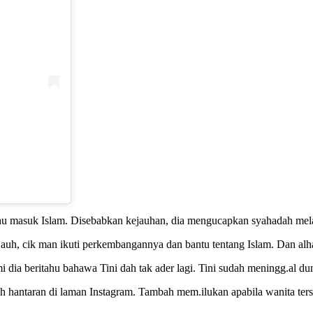
CLOSE ✖
hu masuk Islam. Disebabkan kejauhan, dia mengucapkan syahadah mela
auh, cik man ikuti perkembangannya dan bantu tentang Islam. Dan alha
dia beritahu bahawa Tini dah tak ader lagi. Tini sudah meningg.al duni
ah hantaran di laman Instagram. Tambah mem.ilukan apabila wanita ter