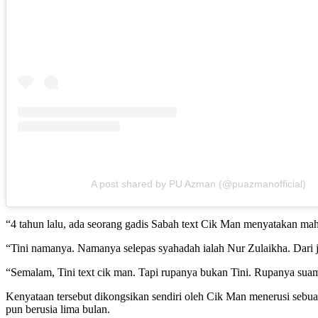
A post shared by PU Azman (@puazmanofficial)
“4 tahun lalu, ada seorang gadis Sabah text Cik Man menyatakan ma
“Tini namanya. Namanya selepas syahadah ialah Nur Zulaikha. Dari j
“Semalam, Tini text cik man. Tapi rupanya bukan Tini. Rupanya suami 
Kenyataan tersebut dikongsikan sendiri oleh Cik Man menerusi sebu
pun berusia lima bulan.