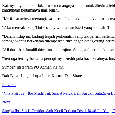
Katanya lagi, khabar duka itu sememangnya sukar untuk diterima lebih-
kandungan pertamanya lima bulan.
“Ketika suaminya menangis saat meluahkan, aku pun tak dapat menye
“Aku menyaksikan, Tini seorang wanita dan isteri yang solehah. Ti
“Dalam hidup ini, kadang terjadi perkenalan yang tak pernah bertemu 
semoga wanita berkenaan ditempatkan dikalangan orang-orang berim
“Allahuakbar, Innalillahiwainnailaihirojiun. Semoga dipertemukan s
“Semoga tenang bersama penciptanya. Sedih pula baca kisahnya. Innali
Sumber: Instagram PU Azman via mh
Dah Baca, Jangan Lupa Like, Komen Dan Share
Previous
‘Nita Prgi Jua’- lbu Muda Tak Smpat PeIuk Dan Susukn Satu2nya Bb
Next
Sangka lbu Sak1t Tertidur, Ank Kecil Terlena Disisi J4sad lbu Yang 