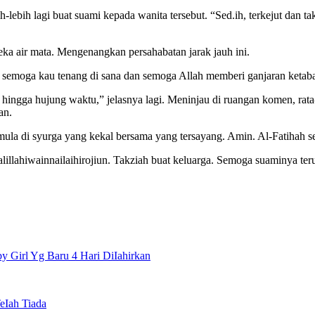
lebih lagi buat suami kepada wanita tersebut. “Sed.ih, terkejut dan ta
ka air mata. Mengenangkan persahabatan jarak jauh ini.
ni, semoga kau tenang di sana dan semoga Allah memberi ganjaran ket
hingga hujung waktu,” jelasnya lagi. Meninjau di ruangan komen, rata-r
an.
emula di syurga yang kekal bersama yang tersayang. Amin. Al-Fatihah
llahiwainnailaihirojiun. Takziah buat keluarga. Semoga suaminya terus 
y Girl Yg Baru 4 Hari DiIahirkan
TeIah Tiada