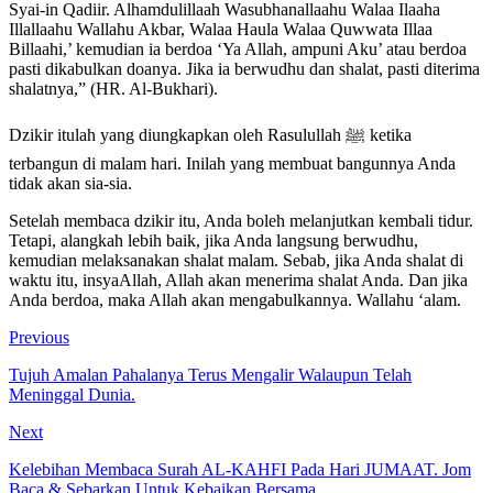
Syai-in Qadiir. Alhamdulillaah Wasubhanallaahu Walaa Ilaaha
Illallaahu Wallahu Akbar, Walaa Haula Walaa Quwwata Illaa
Billaahi,’ kemudian ia berdoa ‘Ya Allah, ampuni Aku’ atau berdoa
pasti dikabulkan doanya. Jika ia berwudhu dan shalat, pasti diterima
shalatnya,” (HR. Al-Bukhari).
Dzikir itulah yang diungkapkan oleh Rasulullah ﷺ ketika
terbangun di malam hari. Inilah yang membuat bangunnya Anda
tidak akan sia-sia.
Setelah membaca dzikir itu, Anda boleh melanjutkan kembali tidur.
Tetapi, alangkah lebih baik, jika Anda langsung berwudhu,
kemudian melaksanakan shalat malam. Sebab, jika Anda shalat di
waktu itu, insyaAllah, Allah akan menerima shalat Anda. Dan jika
Anda berdoa, maka Allah akan mengabulkannya. Wallahu ‘alam.
Previous
Tujuh Amalan Pahalanya Terus Mengalir Walaupun Telah
Meninggal Dunia.
Next
Kelebihan Membaca Surah AL-KAHFI Pada Hari JUMAAT. Jom
Baca & Sebarkan Untuk Kebaikan Bersama.