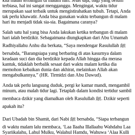
kita malah terbangun di malam hari. Jelas saja, bagi yang belum
terbiasa, hal ini sangat mengganggu. Mengingat, waktu tidur
merupakan saat terbaik untuk mengistirahatkan tubuh. Tetapi, Anda
tak perlu khawatir. Anda bisa gunakan waktu terbangun di malam
hari itu menjadi tidak sia-sia. Bagaimana caranya?
Salah satu hal yang bisa Anda lakukan ketika terbangun di malam
hari ialah berdzikir. Sebagaimana diungkapkan dari Abu Umamah
Radhiyallahu Anhu dia berkata, “Saya mendengar Rasulullah ﷺ
bersabda, “Barangsiapa yang berbaring di atas kasurnya dalam
keadaan suci dan dia berdzikir kepada Allah hingga dia merasa
kantuk, tidaklah berbalik sesaat dari waktu malam ketika dia
memohon kebaikan dunia dan akhirat, melainkan Allah akan
mengabulkannya,” (HR. Tirmidzi dan Abu Dawud).
Anda tak perlu langsung duduk, pergi ke kamar mandi, mengambil
minum, atau malah tidur lagi. Tetaplah dalam kondisi tertidur sambil
membaca dzikir yang diamalkan oleh Rasulullah ﷺ. Dzikir seperti
apakah itu?
Dari Ubadah bin Shamit, dari Nabi ﷺ bersabda, “Siapa terbangun
di waktu malam lalu membaca, ‘Laa Ilaaha Illallaahu Wahdahu Laa
Syariikalahu, Lahul Mulku, Walahul Hamdu, Wahuwa ‘Alaa Kulli