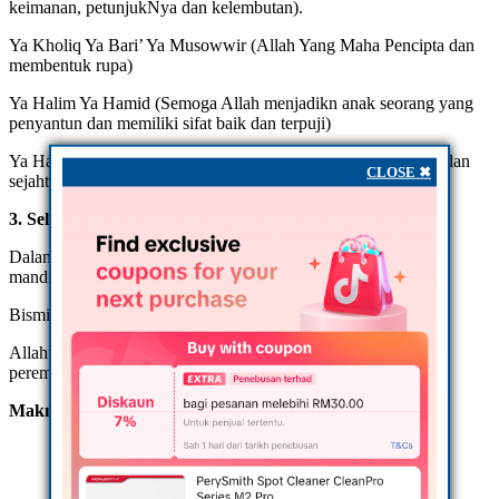
keimanan, petunjukNya dan kelembutan).
Ya Kholiq Ya Bari’ Ya Musowwir (Allah Yang Maha Pencipta dan
membentuk rupa)
Ya Halim Ya Hamid (Semoga Allah menjadikn anak seorang yang
penyantun dan memiliki sifat baik dan terpuji)
Ya Hafiz Ya Muhaimin Ya Salam (Moga Allah jaga, amankan dan
CLOSE ✖
sejahterakan anak)
3. Selepas Dilahirkan
Dalam masa yang sama, anak yang dah lahir, setiap kali kita
mandikan, pakaikan pakaian, susukan, bacalah:
Bismillahirrahmanirrahim
Allahumma faqqiha fid din, wa’alimha fit takwil (untuk anak
perempuan).
Maknanya:
Ya Allah, jadikanlah anakku seorang yang faqih dalam
agama dan seorang yang bijak dalam ilmu takwil.
Aameen..