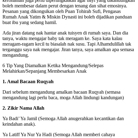
kerohanian juga perlu dipertingkatkan agar bayi yang dikandungkan
boleh membesar dalam perut dengan tenang dan sihat emosinya.
Pesanan yang dikongsikan oleh Puan Tohirah Sufi, Pengasas
Rumah Anak Yatim & Miskin Dynasti ini boleh dijadikan panduan
buat ibu yang sedang hamil.
Ada jiran datang nak hantar anak tuisyen di rumah saya. Dan dia
tanya, waktu mengajar baby tak meragam ke. Saya kata kalau
meragam-ragam kecil tu biasalah nak susu. Tapi Alhamdulillah tak
terganggu saya nak mengajar. Jiran tanya, saya amalkan apa semasa
mengandung.
6 Tip Yang Diamalkan Ketika Mengandung/Selepas
Melahirkan/Sepanjang Membesarkan Anak
1. Amal Bacaan Ruqyah
Dari sebelum mengandung amalkan bacaan Ruqyah (semasa
mengandung lagi perlu baca, moga Allah lindungi kandungan)
2. Zikir Nama Allah
Ya Badi’ Ya Jamil (Semoga Allah anugerahkan kecantikan dan
keindahan anak).
Ya Latiff Ya Nur Ya Hadi (Semoga Allah memberi cahaya