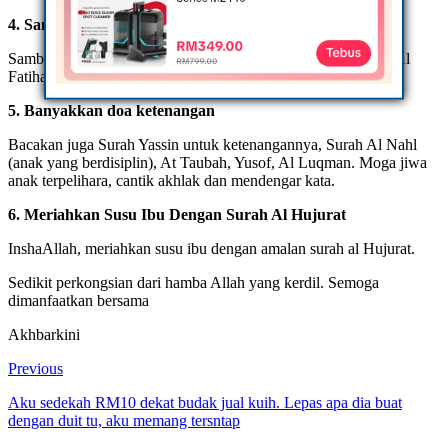
4. Sambil Usap Rambut Dan Kepala, Bacalah
Sambil-sambil usap rambut dan kepala anak, baca juga surah Al
Fatihah, Surah Toha, Al Insyirah untuk anak lembut hatinya.
5. Banyakkan doa ketenangan
Bacakan juga Surah Yassin untuk ketenangannya, Surah Al Nahl
(anak yang berdisiplin), At Taubah, Yusof, Al Luqman. Moga jiwa
anak terpelihara, cantik akhlak dan mendengar kata.
6. Meriahkan Susu Ibu Dengan Surah Al Hujurat
InshaAllah, meriahkan susu ibu dengan amalan surah al Hujurat.
Sedikit perkongsian dari hamba Allah yang kerdil. Semoga
dimanfaatkan bersama
Akhbarkini
Previous
Aku sedekah RM10 dekat budak jual kuih. Lepas apa dia buat
dengan duit tu, aku memang tersntap