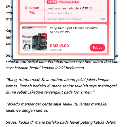
Di tempat kerja, Alhamdulillah saya berjaya memujuk rakan
sepejabat untuk memakai jaket dengan kemas. Syukur mereka
mendengar kata dan setuju.
Saya juga pernah dua kali menegur penunggang di hentian
lampu isyarat. Pertama, di awal pagi dan kedua pada lewat
petang.
Situasi pertama begini. Masa itu awal pagi dan saya berhenti di
sebelah motosikal lain. Perlahan-lahan saya beri salam dan lalu
saya katakan begini kepada lelaki berkenaan.
“Bang, minta maaf. Saya mohon abang pakai jaket dengan
kemas. Pernah berlaku di mana senior sekolah saya meninggal
dunia sebab jaketnya tersangkut pada lori simen.”
Terkedu mendengar cerita saya, lelaki itu lantas memakai
jaketnya dengan kemas.
Situasi kedua di mana berlaku pada lewat petang ketika dalam