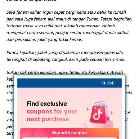
Saya faham kalian ingin cepat pergi kerja atau balik ke rumah
dan saya juga faham ajal maut di tangan Tuhan. Tetapi beginilah,
teringat masa saya balik dari sekolah menengah. Heboh
mengenai cerita seorang pelajar senior meninggal dunia akibat
dari pemakaian jaket yang tidak kemas.
Punca kejadian, jaket yang dipakainya mengibas-ngibas lalu
tersangkut di sebatang cangkuk kecil pada sebuah lori simen.
Bukan nak cerita kejadian ngeri, tetapi itu kenyataan. Arwah
ketika itu dikatakan mahu memotong lori simen dan tak
CLOSE
semena-mena jaketnya tersangkut pada lori lalu digilis dek lori
simen berkenaan. Kejadian itu masih terngiang-ngiang di kepala
saya sehingga ke hari ini.
Saya kongsikan perkarai ni kerana ramai penunggang motosikal
yang rajin celah mecelah. Adakalanya kita tidak perasan akibat
pemakaian jaket yang tidak kemas boleh menyebabkan jaket
tersangkut pada cermin sisi kereta atau handle motosikal.