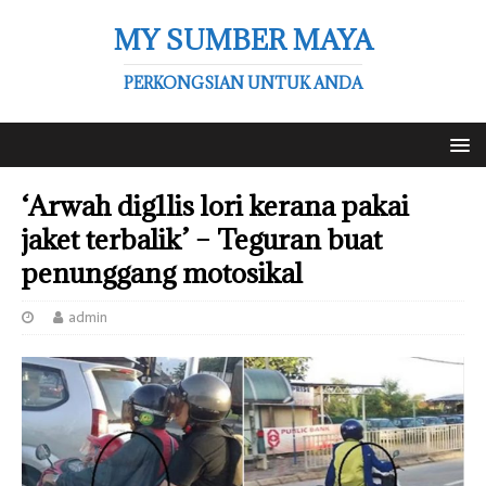
MY SUMBER MAYA
PERKONGSIAN UNTUK ANDA
‘Arwah dig1lis lori kerana pakai
jaket terbalik’ – Teguran buat
penunggang motosikal
admin